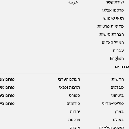
יצירת קשר
عربية
פרסמו אצלנו
תנאי שימוש
מדיניות פרטיות
הצהרת נגישות
המייל האדום
עברית
English
מדורים
חדשות
העולם הערבי
פורום צע
מבזקים
תרבות ופנאי
פורום נשו
ביטחוני
ספורט
פורום בי
פוליטי-מדיני
פורומים
פורום בי
בארץ
יהדות
בעולם
צרכנות
משפט ופלילים
אופנה