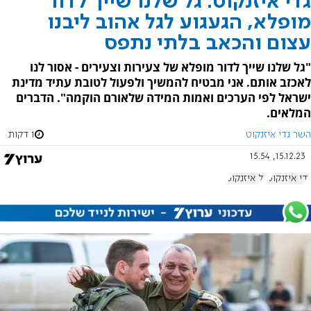
גדי איזנקוט: גל שלנו שייך לדור
מופלא, הגעגוע לגל אהוב ליבנו
עצום והכאב בלתי נתפס
"גל שלנו שייך לדור מופלא של צעירות וצעירים - אסור לנו
לאכזב אותם. אני מבטיח להמשיך ולפעול לטובת עתיד מדינת
ישראל לפי הערכים ואמות המידה שלאורם הוקמה". הדברים
המלאים.
השר גדי איזנקוט
1 דקות
15.12.23, 15:54
גדי איזנקוט
גל איזנקוט