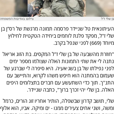
בן שלי ז"ל
צילום: באדיבות המשפחה
העיתונאית טל שניידר פרסמה תמונה מרגשת של רס”ן בן
שלי ז"ל, מפקד פלגת לוחמים ביחידה הטקטית לחילוץ
מיוחד (669) לפני שנפל בקרב.
"חוזרת מהשבעה של בן שלי ז"ל המקסים. בת הזוג אריאל
נתנה לי את שתי התמונות האלה שצולמו מספר ימים
לפני נפילתו של בן בשג׳אעיה. היא סיפרה לי שברגע של
שעמום בהמתנה הוא חיפש משהו לקרוא, והתיישב עם
התנ"ך. תוך כדי השתעשע עם חברים בתצלומים היפים
האלה. בן שלי יהי זכרך ברוך", כתבה שניידר.
שלי, תושב קדרון שבשפלה, הותיר אחריו זוג הורים, כרמל
ומשה, ושני אחים צעירים ממנו - ים ומיקה. אביו, הוא אלוף