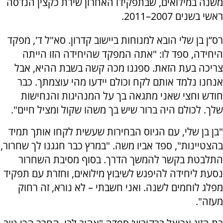
משנה במילואים, שבתפקידו האחרון שירת כקצין הנדסה
ראשי בשנים 2007–2011.
רס”ן בן שלי הובא למנוחות ביישוב קדרון. סא"ל ד', מפקד
היחידה, ספד לו: "אתה המפקד שהיחידה הזו הייתה
צריכה בעת הזאת. ספגנו מכה קשה בשבת ההיא, אבל
אנחנו נלמד אותם לקח וכולם יידעו מהי עוצמתך. כבר
חודש וחצי שאני מתגאה בך על המנהיגות והנחישות
שלך. לכולם היה ברור שיש בך משהו שקול ומציל חיים".
"בן בן שלי, עם הגיוס הבחירות שעשית לקחו אותך תמיד
בהצטיינות", ספד אביו משה. "במרץ כבר חגגנו לך שחרור,
התלבטת בקשר להמשך הדרך. בסוף מסיבת השחרור
נסעת ליחידה להיפגש לשיבוץ מילואים, וחזרת עם תפקיד
מפלג לוחמים לשנה. ואני חשבתי – לא נורא, זה רחוק
מעזה".