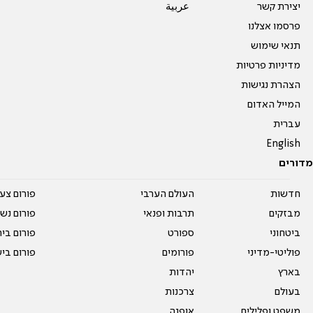
יצירת קשר
عربية
פרסמו אצלנו
תנאי שימוש
מדיניות פרטיות
הצהרת נגישות
המייל האדום
עברית
English
מדורים
חדשות
העולם הערבי
פורום צע
מבזקים
תרבות ופנאי
פורום נשו
ביטחוני
ספורט
פורום בי
פוליטי-מדיני
פורומים
פורום בי
בארץ
יהדות
בעולם
צרכנות
משפט ופלילים
אופנה