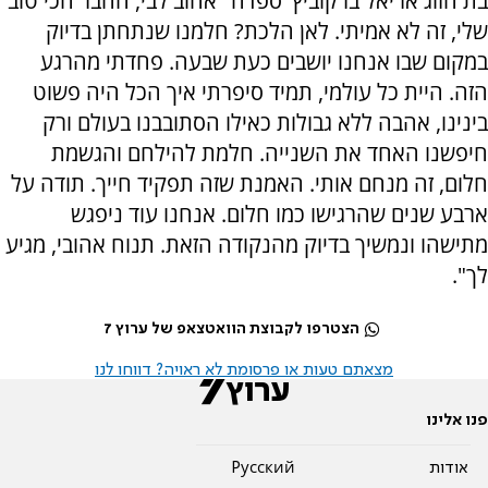
בת הזוג אריאל ברקוביץ' ספדה "אהוב לבי, החבר הכי טוב
שלי, זה לא אמיתי. לאן הלכת? חלמנו שנתחתן בדיוק
במקום שבו אנחנו יושבים כעת שבעה. פחדתי מהרגע
הזה. היית כל עולמי, תמיד סיפרתי איך הכל היה פשוט
בינינו, אהבה ללא גבולות כאילו הסתובבנו בעולם ורק
חיפשנו האחד את השנייה. חלמת להילחם והגשמת
חלום, זה מנחם אותי. האמנת שזה תפקיד חייך. תודה על
ארבע שנים שהרגישו כמו חלום. אנחנו עוד ניפגש
מתישהו ונמשיך בדיוק מהנקודה הזאת. תנוח אהובי, מגיע
לך".
הצטרפו לקבוצת הוואטצאפ של ערוץ 7
מצאתם טעות או פרסומת לא ראויה? דווחו לנו
פנו אלינו
אודות
Pусский