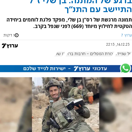
ברגע של המתנה: בן שלי ז"ל
התיישב עם התנ"ך
תמונה מרגשת של רס”ן בן שלי, מפקד פלגת לוחמים ביחידה
הטקטית לחילוץ מיוחד (669) לפני שנפל בקרב.
ערוץ 7
1 דקות
16.12.23, 22:13
טל שניידר
גבורת הנופלים - חרבות ברזל
בן שלי