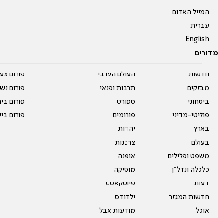
המייל האדום
עברית
English
מדורים
חדשות
העולם הערבי
פורום צע
מבזקים
תרבות ופנאי
פורום נשו
ביטחוני
ספורט
פורום בי
פוליטי-מדיני
פורומים
פורום בי
בארץ
יהדות
בעולם
צרכנות
משפט ופלילים
אופנה
כלכלה ונדל"ן
מוסיקה
דעות
פיוטקאסט
חדשות המגזר
ילדודס
אוכל
מודעות אבל