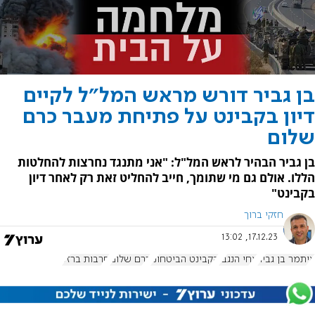
בן גביר דורש מראש המל"ל לקיים
דיון בקבינט על פתיחת מעבר כרם
שלום
בן גביר הבהיר לראש המל"ל: "אני מתנגד נחרצות להחלטות
הללו. אולם גם מי שתומך, חייב להחליט זאת רק לאחר דיון
בקבינט"
חזקי ברוך
17.12.23, 13:02
איתמר בן גביר
צחי הנגבי
הקבינט הביטחוני
כרם שלום
חרבות ברזל