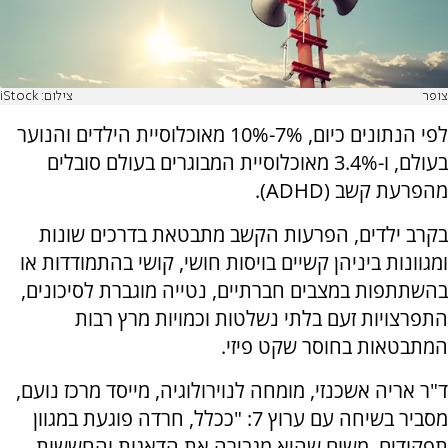
צופר
צילום: iStock
לפי הנתונים כיום, 7%-10% מאוכלוסיית הילדים והנוער
בעולם, ו-3.4% מאוכלוסיית המבוגרים בעולם סובלים
מהפרעת קשב (ADHD).
בקרב ילדים, הפרעות הקשב מתבטאת בדרכים שונות
ומגוונות ביניהן קשיים בויסות חושי, קושי בהתמודדות או
בהשתתפות במצבים חברתיים, נטייה מוגברת לסיכונים,
התפרצויות זעם בלתי נשלטות וכמויות מרץ רבות
המתבטאות בחוסר שקט פיזי.
ד"ר אריה אשכנזי, מומחה לנוירולוגיה, מייסד מרכז נועם,
מסביר בשיחה עם ערוץ 7: "ככלל, חרדה פוגעת במגוון
תפקודים, משום שהיא מגבירה את הדאגות והחששות