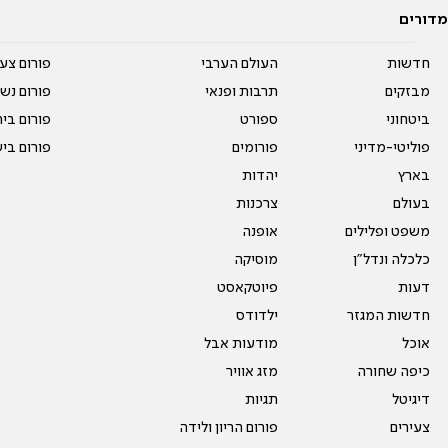
מדורים
חדשות
העולם הערבי
פורום צע
מבזקים
תרבות ופנאי
פורום נשו
ביטחוני
ספורט
פורום בי
פוליטי-מדיני
פורומים
פורום בי
בארץ
יהדות
בעולם
צרכנות
משפט ופלילים
אופנה
כלכלה ונדל"ן
מוסיקה
דעות
פיוטקאסט
חדשות המגזר
ילדודס
אוכל
מודעות אבל
כיפה שחורה
מזג אוויר
דיגיטל
תגיות
צעירים
פורום הריון ולידה