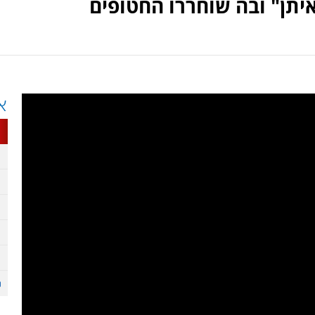
יתן" ובה שוחררו החטופים
א