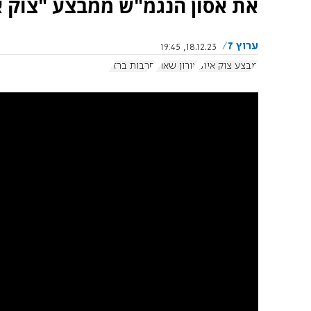
את אסון הנגמ"ש ממבצע "צוק א
ערוץ 7
18.12.23, 19:45
מבצע צוק איתן
אורון שאול
חרבות ברזל