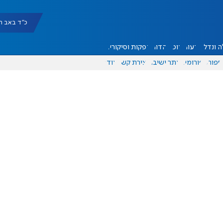
כ"ד באב תשפ"ו |
 ונדל"ן
דעות
אוכל
יהדות
הפקות וסיקורים
ספורט
פורומים
אתר ישיבה
יצירת קשר
עוד