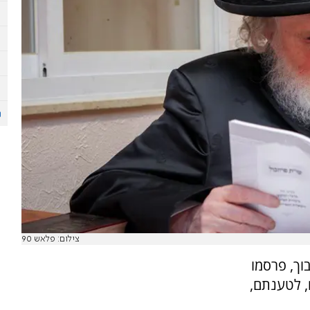
צילום: פלאש 90
וך, פרסמו
, לטענתם,