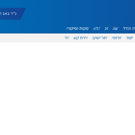
כ"ד באב תשפ"ו |
 ונדל"ן
דעות
אוכל
יהדות
הפקות וסיקורים
ספורט
פורומים
אתר ישיבה
יצירת קשר
עוד