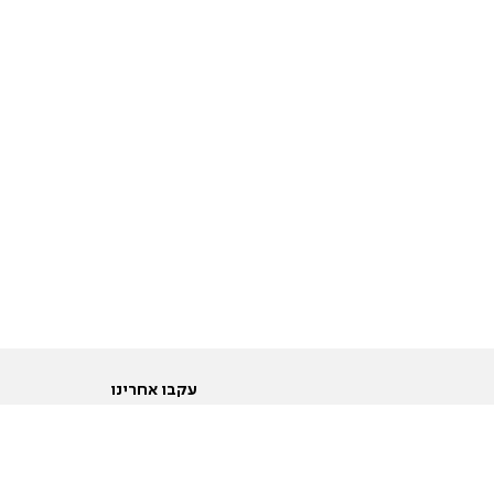
עקבו אחרינו
ות
טוויטר
ם הריון ולידה
פייסבוק