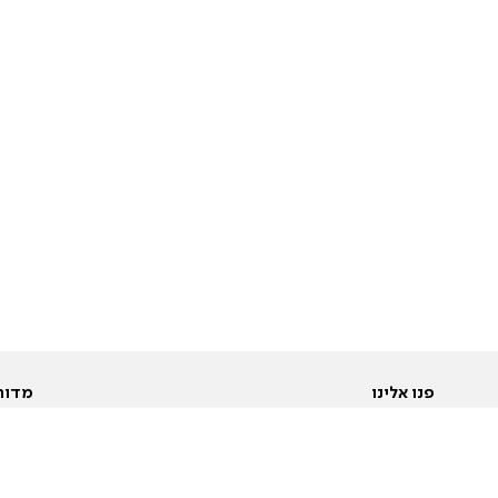
פנו אלינו
מדור
אודות
Pусский
חד
יצירת קשר
عربية
מב