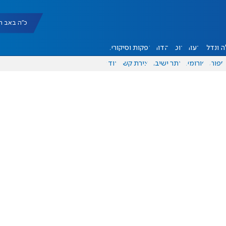
כ"ה באב תשפ"ו |
 ונדל"ן
דעות
אוכל
יהדות
הפקות וסיקורים
ספורט
פורומים
אתר ישיבה
יצירת קשר
עוד