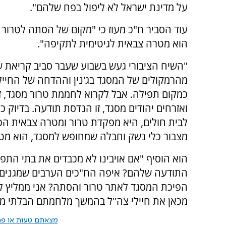
על מדינת ישראל לא ליפול בפח שלהם".
עוד הסביר ח"כ מעוז כי "מקום של הסתה לטרור 
הוא מטרה צבאית לגיטימית לתקיפה".
"השיח הציבורי געש בשבוע שעבר סביב קריאת 
מהרמקולים של המסגד בג'נין וההדחה של החייל
כמקום תפילה. אבל לקרוא לחממת טרור מסגד, ז
ואזרחים יהודים מסגד, זו הנדסת תודעה. בדיוק
לבית חולים, היא מפקדת טרור ומטרה צבאית הכי
מצבור כלי נשק וחבלה שמחופש למסגד, הוא מטר
הוא הוסיף "אם אויבינו לא מכבדים את בתי התפ
התודעה שלהם? איפה הח"כים הערבים שמגנים 
הפיכת המסגד לאתר טרור והסתה? אני ממליץ לכ
מכאן את חיילי צה"ל בהמשך מלחמתם הבלתי מת
מצאתם טעות או פרס