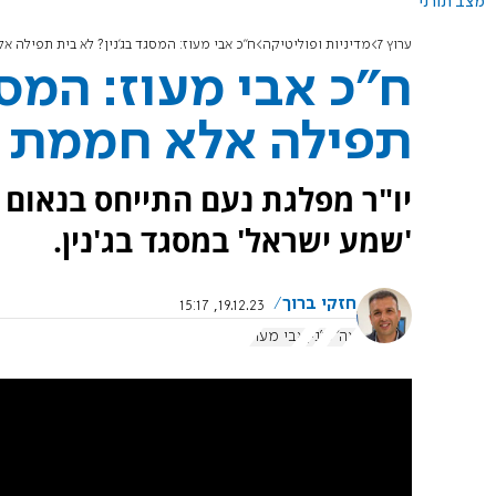
מצב תורני
ערוץ 7
מדיניות ופוליטיקה
ח"כ אבי מעוז: המסגד בג'נין? לא בית תפילה א
ח"כ אבי מעוז: המסג
תפילה אלא חממת ט
יו"ר מפלגת נעם התייחס בנאום 
'שמע ישראל' במסגד בג'נין.
חזקי ברוך
19.12.23, 15:17
צה"ל
ג'נין
אבי מעוז