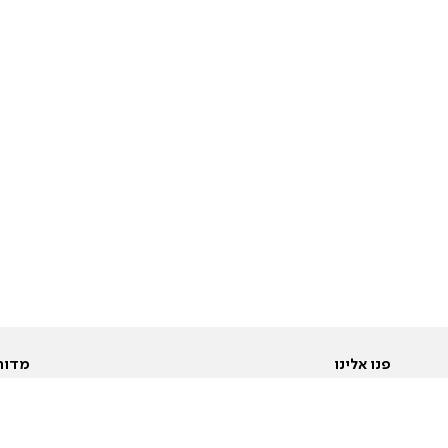
פנו אלינו
מדור
אודות
Pусский
חד
יצירת קשר
عربية
מב