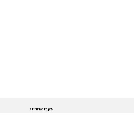
עקבו אחרינו
ות
טוויטר
ם הריון ולידה
פייסבוק