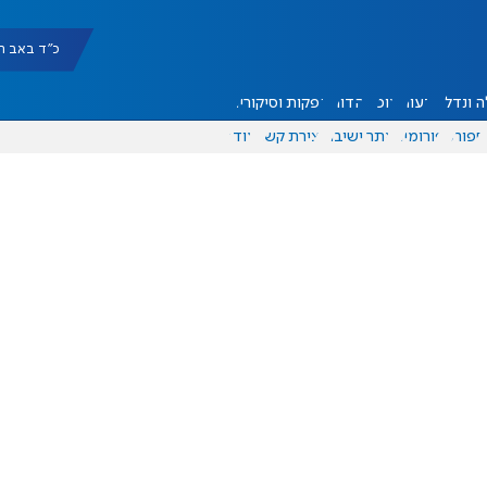
כ"ד באב תשפ"ו |
 ונדל"ן
דעות
אוכל
יהדות
הפקות וסיקורים
ספורט
פורומים
אתר ישיבה
יצירת קשר
עוד