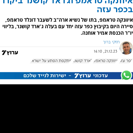
איוונקה טראמפ וג'ראד קושנר ביקרו
בכפר עזה
איוונקה טראמפ, בתו של נשיא ארה"ב לשעבר דונלד טראמפ,
סיירה היום בקיבוץ כפר עזה יחד עם בעלה ג'ארד קושנר, בליווי
יו"ר הכנסת אמיר אוחנה.
חזקי ברוך
21.12.23, 16:10
כפר עזה
איוונקה טראמפ
ג'ארד קושנר
מתקפת הפתע על ישראל