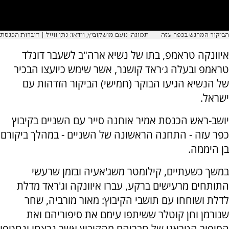
הביקור המרגש בכפר עזה
תמונה: נועם מושקוביץ, וידאו: נתן ווייל | דוברות הכנסת
איוונקה טראמפ, בתו של נשיא ארה"ב לשעבר דונלד
טראמפ ובעלה ג׳ראד קושנר, אשר שימש כיועצו הבכיר
של הנשיא הגיעו הבוקר (חמישי) הביקור הזדהות עם
ישראל.
יושב-ראש הכנסת אמיר אוחנה סייר עם השניים בקיבוץ
כפר עזה - התחנה הראשונה של השניים - במהלך ביקורם
בן היממה.
במשך כשעתיים, קילומטר משג'אעיה‎ ובזמן שרעשי
התותחים מרעישים ברקע, עברו איוונקה וג'ראד מדלת
לדלת ושוחחו עם תושבי הקיבוץ: מאור מורביה, שחר
שנורמן וחן קוטלר ששיתפו עימם את סיפוריהם ואת
הסיפור הטראגי של חבריהם מהקיבוץ אשר נרצחו ונחטפו