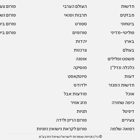
חדשות
העולם הערבי
פורום צע
מבזקים
תרבות ופנאי
פורום נשו
ביטחוני
ספורט
פורום בי
פוליטי-מדיני
פורומים
פורום בי
בארץ
יהדות
בעולם
צרכנות
משפט ופלילים
אופנה
כלכלה ונדל"ן
מוסיקה
דעות
פיוטקאסט
חדשות המגזר
ילדודס
אוכל
מודעות אבל
כיפה שחורה
מזג אוויר
דיגיטל
תגיות
צעירים
פורום הריון ולידה
רפואה שלמה
פורום לקראת נישואין וזוגיות
© כל הזכויות שמורות לישראל נשיונל ניוז בע"מ.