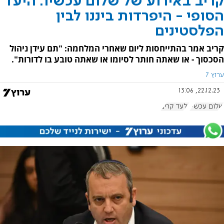
קריב באירוע של שלום עכשיו: היעד
הסופי - היפרדות ביננו לבין
הפלסטינים
קריב אמר בהתייחסות ליום שאחרי המלחמה: "תם עידן ניהול
הסכסוך - או שאתה חותר לסיומו או שאתה טובע בו לדורות".
ערוץ 7
22.12.23, 13:06
שלום עכשיו
גלעד קריב