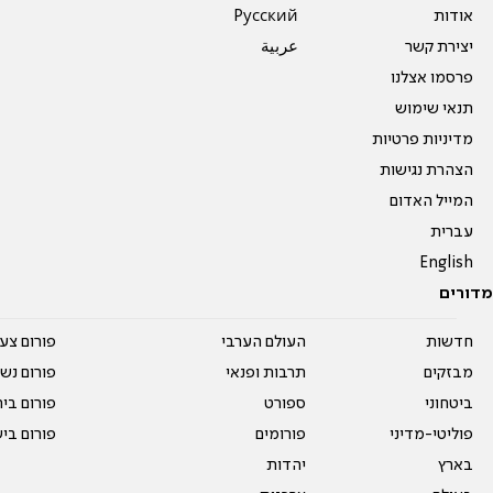
אודות
Pусский
יצירת קשר
عربية
פרסמו אצלנו
תנאי שימוש
מדיניות פרטיות
הצהרת נגישות
המייל האדום
עברית
English
מדורים
חדשות
העולם הערבי
פורום צע
מבזקים
תרבות ופנאי
פורום נשו
ביטחוני
ספורט
פורום בי
פוליטי-מדיני
פורומים
פורום בי
בארץ
יהדות