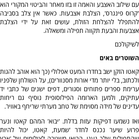
עם שילוב האצבע והאמה זו בזו מאחר והביטוי המקורי הוא
'קרוס פינגרס', הצלבת אצבעות. כאשר אין צלב בסביבה
להתפלל להצלחת הזולת, עושים זאת על ידי הצלבת
אצבעות והבעת תקווה תפילה ומשאלה.
לשיקולכם
השוטרים באים
קאטו הזקן ישב בחדרו המעט אפלולי (כך הוא אוהב להגות
ולכתוב, בלי יותר מדי אורות מסנוורים), על השולחן שלפניו
ערימת ספרים פתוחים וסגורים, דפים ישנים של כתבי יד
עתיקים, ולמען הארומה הפילוסופית נוסיף גם ריחות
עדינים של מידה מסוימת של טחב מערתי שריחף באוויר.
ואז נשמעו דפיקות עזות בדלת. 'יבוא' המהם קאטו ונער
פרוע שיער נכנס לחדר 'שמעת, קאטו, יכול להיות
שהתפילות שלך נענו. הביאו משטרה לצילומים של 'ארץ