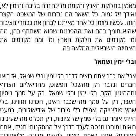
מאמין בחלוקת הארץ והקמת מדינה זרה בליבה והימין לא,
ואידך זיל גמור. כל השאר הם נגזרות של המשפט הקצר
הזה. עכשיו מוזמן כל אחד מאיתנו לבחון את נבחרי הציבור
שהוא תומך בהם ואת ההפגנות שהוא משתתף בהן, מה
ומי מקדמים את חלוקת הארץ ומי ומה מקדמים את
האחיזה הישראלית המלאה בה.
ובלי ימין ושמאל
אבל אם כבר אתם רוצים לדבר בלי ימין ובלי שמאל, אז בואו
חברים ונדבר רק מהשכל הפשוט, מהריאליזם הצרוף
ומההיגיון הקר, בלי ימין ובלי שמאל, רק על סמך ניסיון
העבר, רק על סמך מה שכבר ראינו, הכרנו וחווינו, בלי
שמץ פוליטיקה, אפילו בלי פירור של אידיאולוגיה, כמעט
הייתי אומר גם בלי שמץ של ציונות, רק תכל'ס מה שעינינו
רואות ומוחנו מנסה לעבד בדרך אל המסקנות: תגידו, אתם
רציניים? אתם באמת רוצים להקים מדינה פלשתינית