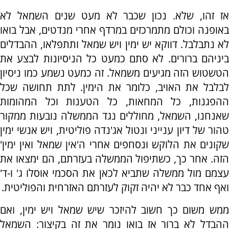
אז זהו, שלא. נכון שכבר לא מעט שנים השמאל לא
באופנה וכולם מתמרכזים במרדף אחרי מנדטים, אבל בואו
לא נתבלבל. דווקא יש ימין ויש שמאל ותתפלאו, ההבדלים
ביניהם ברורים. לא סתם כמעט כל הניסיונות לבצע את
הטשטוש הזה מגיעים משמאל. זה כמעט נשמע כמו ניסיון
לבלבל את האויב, כלומר את הימין. לתת תחושה שכל
ההפגנות, כל המחאות, כל הטענות וכל המהומות
שאנחנו, השמאל, מחוללים נגד הממשלה נובעות ממקור
טהור של דיון ענייני ונטול אג'נדה פוליטית, ויש אנשי ימין
שקונים את הלוקש ונסחפים אחרי ה'אין שמאל ואין ימין'
הזה. אחר כך, כשתיפול הממשלה בעזרתם, הם ימצאו את
עצמם מול ממשלה שתביא לכאן את הסכמי אוסלו ג' ו-ד'
ואף אחד כבר לא יהיה זקוק לעזרתם האזרחית והפוליטית.
ממש משום כך חשוב להיזכר שיש שמאל ויש ימין, ואם
ההבדל לא ברור אז בואו נומר את זה בקיצור: השמאל