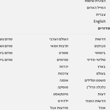
הצהרת נגישות
המייל האדום
עברית
English
מדורים
חדשות
העולם הערבי
פורום צע
מבזקים
תרבות ופנאי
פורום נשו
ביטחוני
ספורט
פורום בי
פוליטי-מדיני
פורומים
פורום בי
בארץ
יהדות
בעולם
צרכנות
משפט ופלילים
אופנה
כלכלה ונדל"ן
מוסיקה
דעות
פיוטקאסט
חדשות המגזר
ילדודס
אוכל
מודעות אבל