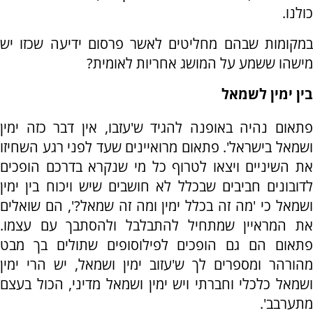
כולנו.
במקומות שבהם מחליטים לאשר פרסום ידיעה שכזו יש
מישהו ששמע על המושג אחריות לאומית?
בין ימין לשמאל
פתאום נהיה באופנה להגיד ש'עזבו, אין דבר כזה ימין
ושמאל בישראל'. פתאום מרואיינים שעד לפני רגע השחיזו
את השיניים ויצאו לטרוף כל מי שנקרא בדרכם הופכים
לדובונים חביבים שבכלל לא חושבים שיש ויכוח בין ימין
ושמאל כי 'מה זה בכלל ימין ומה זה שמאל?', הם שואלים
את המראיין שמתחיל להתבלבל ולהסתבך עם עצמו.
פתאום הם גם הופכים לפילוסופים שתולים בך מבט
מהורהר ומספרים לך ש'עזוב ימין ושמאל, יש הרי ימין
ושמאל כלכלי וחברתי ויש ימין ושמאל מדיני, הכול בעצם
מתערבב'.