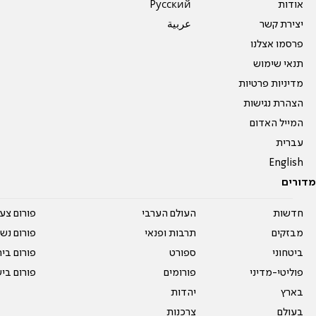
אודות
Pусский
יצירת קשר
عربية
פרסמו אצלנו
תנאי שימוש
מדיניות פרטיות
הצהרת נגישות
המייל האדום
עברית
English
מדורים
חדשות
העולם הערבי
פורום צע
מבזקים
תרבות ופנאי
פורום נשו
ביטחוני
ספורט
פורום בי
פוליטי-מדיני
פורומים
פורום בי
בארץ
יהדות
בעולם
צרכנות