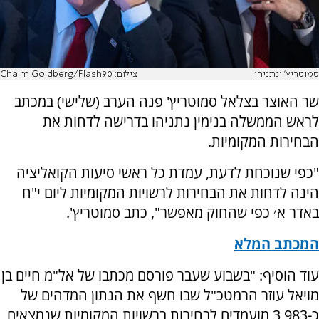
סמוטריץ' ונתניהו
צילום: Chaim Goldberg/Flash90
שר האוצר בצלאל סמוטריץ' פנה הערב (שלישי) במכתב
לראש הממשלה בנימין נתניהו בדרישה לדחות את
הבחירות המקומיות.
"כפי שנוכחת לדעת, עמדת כל ראשי סיעות הקואליציה
הינה לדחות את הבחירות לרשויות המקומיות ליום י"ח
באדר א׳ כפי שהחוק מאפשר", כתב סמוטריץ'.
המכתב המלא
עוד הוסיף: "בשבוע שעבר פורסם מכתבו של אל"מ חיים בן
מויאל עוזר הרמטכ"ל שבו חשף את הנתון המדהים של
כ-3,983 מועמדים לבחירות ברשויות המקומיות שנמצאים