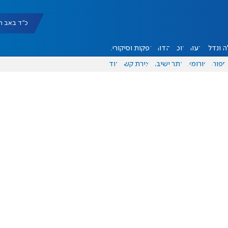
כ"ד באב תשפ"ו |
 ונדל"ן
דעות
אוכל
יהדות
הפקות וסיקורים
ספורט
פורומים
אתר ישיבה
יצירת קשר
עוד