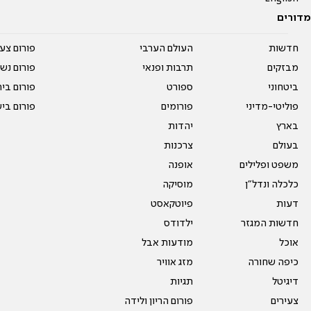
מדורים
חדשות
העולם הערבי
פורום צע
מבזקים
תרבות ופנאי
פורום נשו
ביטחוני
ספורט
פורום בי
פוליטי-מדיני
פורומים
פורום בי
בארץ
יהדות
בעולם
צרכנות
משפט ופלילים
אופנה
כלכלה ונדל"ן
מוסיקה
דעות
פיוטקאסט
חדשות המגזר
ילדודס
אוכל
מודעות אבל
כיפה שחורה
מזג אוויר
דיגיטל
תגיות
צעירים
פורום הריון ולידה