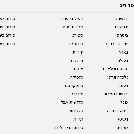
מדורים
חדשות
העולם הערבי
פורום צע
מבזקים
תרבות ופנאי
פורום נשו
ביטחוני
ספורט
פורום בי
פוליטי-מדיני
פורומים
פורום בי
בארץ
יהדות
בעולם
צרכנות
משפט ופלילים
אופנה
כלכלה ונדל"ן
מוסיקה
דעות
פיוטקאסט
חדשות המגזר
ילדודס
אוכל
מודעות אבל
כיפה שחורה
מזג אוויר
דיגיטל
תגיות
צעירים
פורום הריון ולידה