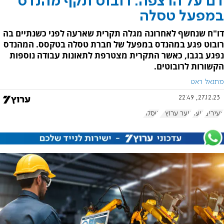
דם על הרצפה: רובוט תקף מהנדס
במפעל טסלה
דו"ח שנחשף לאחרונה מגלה תקרית שארעה לפני כשנתיים בה
רובוט פגע במהנדס במפעל של חברת טסלה בטקסס. המהנדס
נפגע בגבו, כאשר התקרית מצטרפת לתאונות עבודה נוספות
הקשורות לרובוטים.
מתנאל ראט
27.12.23, 22:49
צעירים
נוער
נוער ערוץ 7
טסלה