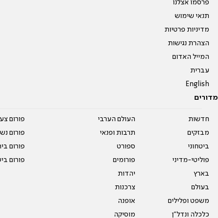
פרסמו אצלנו
תנאי שימוש
מדיניות פרטיות
הצהרת נגישות
המייל האדום
עברית
English
מדורים
חדשות
העולם הערבי
פורום צע
מבזקים
תרבות ופנאי
פורום נשו
ביטחוני
ספורט
פורום בי
פוליטי-מדיני
פורומים
פורום בי
בארץ
יהדות
בעולם
צרכנות
משפט ופלילים
אופנה
כלכלה ונדל"ן
מוסיקה