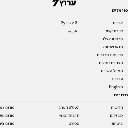
פנו אלינו
אודות
Pусский
יצירת קשר
عربية
פרסמו אצלנו
תנאי שימוש
מדיניות פרטיות
הצהרת נגישות
המייל האדום
עברית
English
מדורים
חדשות
העולם הערבי
פורום צע
מבזקים
תרבות ופנאי
פורום נשו
ביטחוני
ספורט
פורום בי