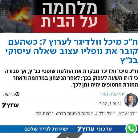
ח"כ מיכל וולדיגר לערוץ 7: כשהעם
קובר את נופליו עצוב שאלה עיסוקי
בג"ץ
ח”כ מיכל וולדיגר מבקרת את החלטת שופטי בג"ץ, אך סבורה
כי לו זו השעה לעסוק בכך: לאחר הניצחון במלחמה ולאחר
החזרת החטופים יהיה זמן לכך.
יוני קמפינסקי
2 דקות
3.01.24, 7:02
אולפן ערוץ 7
מיכל וולדיגר
מפלגת הציונות הדתית
חרבות ברזל