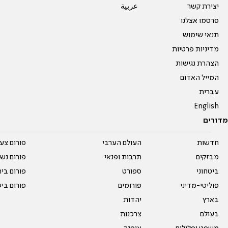
יצירת קשר
عربية
פרסמו אצלנו
תנאי שימוש
מדיניות פרטיות
הצהרת נגישות
המייל האדום
עברית
English
מדורים
חדשות
העולם הערבי
פורום צע
מבזקים
תרבות ופנאי
פורום נשו
ביטחוני
ספורט
פורום בי
פוליטי-מדיני
פורומים
פורום בי
בארץ
יהדות
בעולם
צרכנות