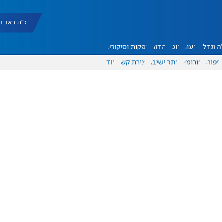
כ"ה באב תשפ"ו |
 ונדל"ן
דעות
אוכל
יהדות
הפקות וסיקורים
ספורט
פורומים
אתר ישיבה
יצירת קשר
עוד