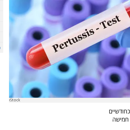
iStock
כחודשיים
 חמישה