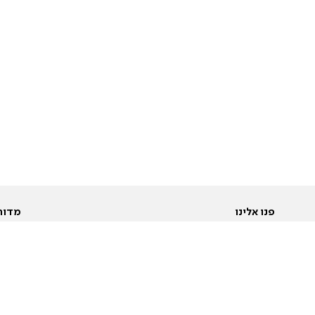
פנו אלינו
מדור
אודות
Pусский
חד
יצירת קשר
عربية
מב
פרסמו אצלנו
בי
תנאי שימוש
פו