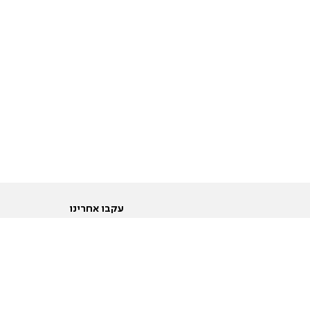
עקבו אחרינו
ות
טוויטר
ם הריון ולידה
פייסבוק
ום לקראת נישואין וזוגיות
אינסטגרם
ום צעירים מעל עשרים
יוטיוב