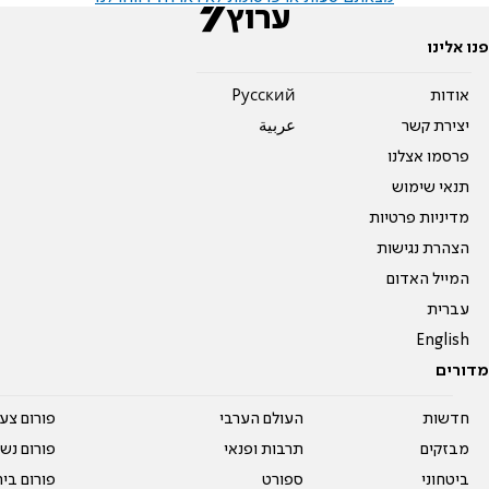
פנו אלינו
אודות
Pусский
יצירת קשר
عربية
פרסמו אצלנו
תנאי שימוש
מדיניות פרטיות
הצהרת נגישות
המייל האדום
עברית
English
מדורים
חדשות
העולם הערבי
פורום צע
מבזקים
תרבות ופנאי
פורום נשו
ביטחוני
ספורט
פורום בי