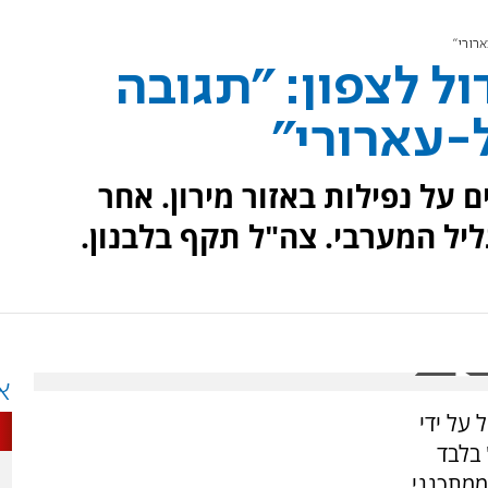
רורי"
ל לצפון: "תגובה
-עארורי"
 על נפילות באזור מירון. אחר
יל המערבי. צה"ל תקף בלבנון.
א
על ידי
 בלבד
ממתכנני