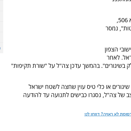
הירי כוון בין היתר לבסיס חיל האוויר במקום (יב"א 506,
ל חיל האוויר). "שיגרנו 62 רקטות", נמסר
שובי הצפון
ישראל. לאחר
 בשיגורים". בהמשך עדכן צה"ל על "שורת תקיפות"
שיגורים או כלי טיס עוין שחצה לשטח ישראל
 של צה"ל, נסגרו כבישים לתנועה עד להודעה
ומת לא ראויה? דווחו לנו