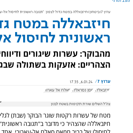
מצב תורני
ערוץ 7
ביטחון
חיזבאללה במטח גדול לצפון: "תגובה ראשונית לחיסול אל-עא
חיזבאללה במטח גדו
ראשונית לחיסול אל
מהבוקר: עשרות שיגורים ודיווחים
הצהריים: אזעקות בשתולה שבגל
ערוץ 7
6.01.24, 17:35
חיזבאללה
חסן נסראללה
סאלח אל עארורי
צה"ל השלים שורת תקיפות בשטח לבנון
מטח של עשרות רקטות שוגר הבוקר (שבת) לגליל 
חיזבאללה שהצהיר כי מדובר ב"תגובה ראשונית"
לחיסולו של בכיר חמאס סאלח אל-עארורי, אחד 