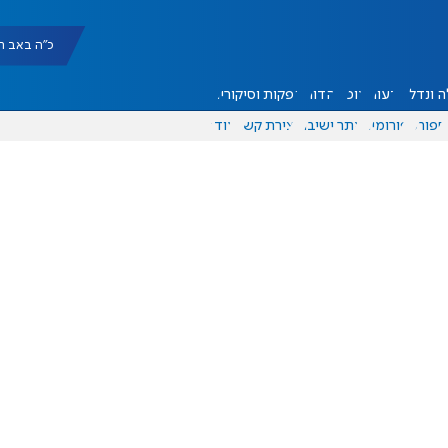
כ"ה באב תשפ"ו |
 ונדל"ן
דעות
אוכל
יהדות
הפקות וסיקורים
ספורט
פורומים
אתר ישיבה
יצירת קשר
עוד