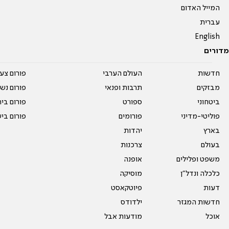
המייל האדום
עברית
English
מדורים
חדשות
העולם הערבי
פורום צע
מבזקים
תרבות ופנאי
פורום נשו
ביטחוני
ספורט
פורום בי
פוליטי-מדיני
פורומים
פורום בי
בארץ
יהדות
בעולם
צרכנות
משפט ופלילים
אופנה
כלכלה ונדל"ן
מוסיקה
דעות
פיוטקאסט
חדשות המגזר
ילדודס
אוכל
מודעות אבל