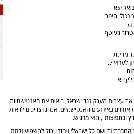
ואל יצא
רכול 'היפר
גל
טרור בעוטף
ד מדינת
ישראל, אלא נגד העם היהודי", אומר חגואל בראיון לערוץ 7.
ות
לקרוא
ם את עצרות הענק נגד ישראל, רואים את האנטישמיות
 אחוזים באירועים האנטישמיים. אנחנו צריכים לראות
ץ ובתפוצות", הוא מדגיש.
החברתיות ושם כל ישראלי ויהודי יכול להשפיע ולתת