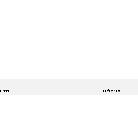
פנו אלינו
מדור
אודות
Pусский
חד
יצירת קשר
عربية
מב
פרסמו אצלנו
בי
תנאי שימוש
פו