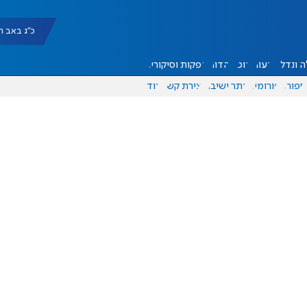
כ"ג באב תשפ"ו |
 ונדל"ן
דעות
אוכל
יהדות
הפקות וסיקורים
ספורט
פורומים
אתר ישיבה
יצירת קשר
עוד