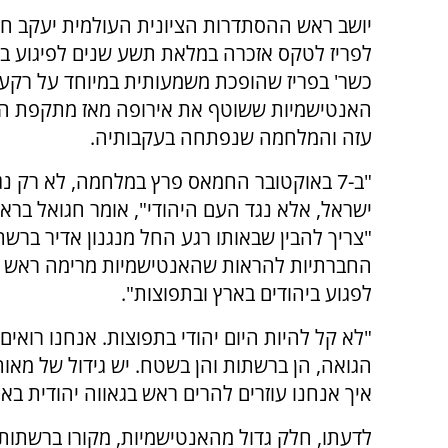
יושב ראש ההסתדרות הציונית העולמית יעקב חג
לפריז לטקס אזכרה במלאת תשע שנים לפיגוע במ
כשר' בפריז שהופכת משמעותית במיוחד על רקע 
האנטישמיות ששוטף את אירופה מאז מתקפת ה
עזה והמלחמה שנפתחה בעקבותיה.
"ב-7 באוקטובר החמאס פרץ במלחמה, לא רק נג
"צריך להבין שבאותו רגע החל מנגנון אדיר ברשת
החברתיות להראות שהאנטישמיות מרימה ראש ו
לפגוע ביהודים בארץ ובתפוצות".
"לא קל להיות היום יהודי בתפוצות. אנחנו רואי
הגואה, הן ברשתות והן בשטח. יש גידול של מאות
איך אנחנו עוזרים להרים ראש בגאווה יהודית באר
לדעתו, חלק גדול מהאנטישמיות, מקורו ברשתות 