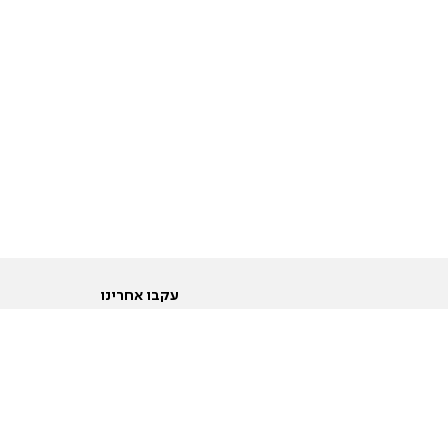
עקבו אחרינו
ות
טוויטר
ם הריון ולידה
פייסבוק
ום לקראת נישואין וזוגיות
אינסטגרם
ום צעירים מעל עשרים
יוטיוב