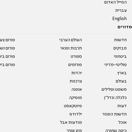
המייל האדום
עברית
English
מדורים
חדשות
העולם הערבי
פורום צע
מבזקים
תרבות ופנאי
פורום נשו
ביטחוני
ספורט
פורום בי
פוליטי-מדיני
פורומים
פורום בי
בארץ
יהדות
בעולם
צרכנות
משפט ופלילים
אופנה
כלכלה ונדל"ן
מוסיקה
דעות
פיוטקאסט
חדשות המגזר
ילדודס
אוכל
מודעות אבל
כיפה שחורה
מזג אוויר