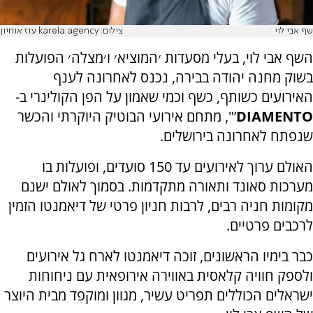
שף אבי לוי
צילום: karela agency עוז אוחיון
השף אבי לוי, בעלי מסעדות ׳המוציא׳ ו׳מצלה׳ הפועלות
בשוק מחנה יהודה בבירה, נכנס לאחרונה לענף
האירועים כשותף, כשף וכמי שאמון על הפן הקולינרי ב-
DIAMENTO
’", מתחם אירועי הבוטיק היוקרתי והכשר
שנפתח לאחרונה בירושלים.
האולם ערוך לאירועים עד 150 סועדים, ופועלות בו
מערכות סאונד ותאורה מתקדמות. בסמוך לאולם ישנם
מקומות חניה רבים, לרבות חניון פרטי של דיאמנטו הזמין
לרכבים פרטיים.
כבר בימיו הראשונים, זוכה דיאמנטו לארח גל אירועים
ולספק חוויה קלאסית באווירה אירופאית עם ניחוחות
ישראלים הכוללים תפריט עשיר, מגוון ומוקפד מבית היוצר