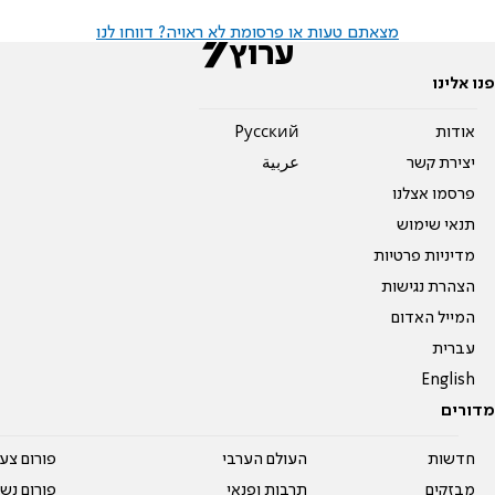
מצאתם טעות או פרסומת לא ראויה? דווחו לנו
פנו אלינו
אודות
Pусский
יצירת קשר
عربية
פרסמו אצלנו
תנאי שימוש
מדיניות פרטיות
הצהרת נגישות
המייל האדום
עברית
English
מדורים
חדשות
העולם הערבי
פורום צע
מבזקים
תרבות ופנאי
פורום נשו