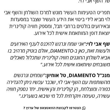
של השף אבי לוי.
תפריט הטעימות העשיר מוגש למרכז השולחן והשף אבי
לוי מביא לידי ביטוי את הידע העשיר שצבר במסעדות
ובאירועים בולטים ברחבי תבל, ומספק חוויה קולינרית
יוצאת דופן המותאמת אישית לכל אירוע.
שף אבי לוי:
"אני שמח ונרגש להיכנס לענף האירועים
ולעשות זאת, כאן ב-DIAMENTO, אולם בוטיק מרהיב בו
אביא לשולחן החוגגים חוויה קולינרית שתכלול מאכלים
משובחים שיותאמו אישית לכל אירוע."
מנכ"ל DIAMENTO, טל אוחיון:
"שמחים ונרגשים
מהשותפות עם השף אבי לוי, שכבר עכשיו ניתן להגדירה
כפורה ומוצלחת, הן קולינרית והן אישית. יחד נספק חוויה
עשירה, טעימה ויוקרתית לכל מי שיבוא בשערינו."
הצטרפו לקבוצת הוואטצאפ של ערוץ 7