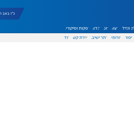
כ"ו באב תשפ"ו |
 ונדל"ן
דעות
אוכל
יהדות
הפקות וסיקורים
ספורט
פורומים
אתר ישיבה
יצירת קשר
עוד