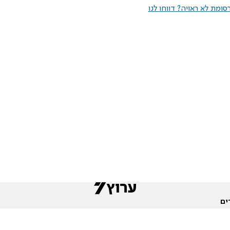
ומת לא ראויה? דווחו לנו
ים
שות
חדשות המגזר
פורומים
תגי