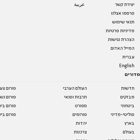
יצירת קשר
عربية
פרסמו אצלנו
תנאי שימוש
מדיניות פרטיות
הצהרת נגישות
המייל האדום
עברית
English
מדורים
חדשות
העולם הערבי
פורום צע
מבזקים
תרבות ופנאי
פורום נשו
ביטחוני
ספורט
פורום בי
פוליטי-מדיני
פורומים
פורום בי
בארץ
יהדות
בעולם
צרכנות