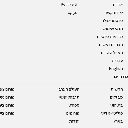
אודות
Pусский
יצירת קשר
عربية
פרסמו אצלנו
תנאי שימוש
מדיניות פרטיות
הצהרת נגישות
המייל האדום
עברית
English
מדורים
חדשות
העולם הערבי
פורום צע
מבזקים
תרבות ופנאי
פורום נשו
ביטחוני
ספורט
פורום בי
פוליטי-מדיני
פורומים
פורום בי
בארץ
יהדות