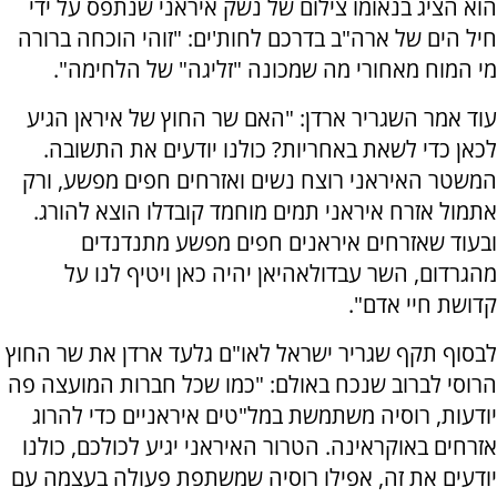
הוא הציג בנאומו צילום של נשק איראני שנתפס על ידי
חיל הים של ארה"ב בדרכם לחות'ים: "זוהי הוכחה ברורה
מי המוח מאחורי מה שמכונה "זליגה" של הלחימה".
עוד אמר השגריר ארדן: "האם שר החוץ של איראן הגיע
לכאן כדי לשאת באחריות? כולנו יודעים את התשובה.
המשטר האיראני רוצח נשים ואזרחים חפים מפשע, ורק
אתמול אזרח איראני תמים מוחמד קובדלו הוצא להורג.
ובעוד שאזרחים איראנים חפים מפשע מתנדנדים
מהגרדום, השר עבדולאהיאן יהיה כאן ויטיף לנו על
קדושת חיי אדם".
לבסוף תקף שגריר ישראל לאו"ם גלעד ארדן את שר החוץ
הרוסי לברוב שנכח באולם: "כמו שכל חברות המועצה פה
יודעות, רוסיה משתמשת במל"טים איראניים כדי להרוג
אזרחים באוקראינה. הטרור האיראני יגיע לכולכם, כולנו
יודעים את זה, אפילו רוסיה שמשתפת פעולה בעצמה עם