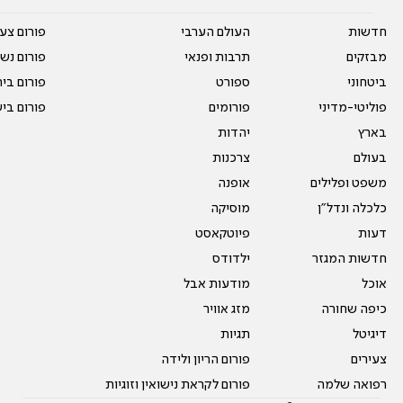
חדשות
העולם הערבי
פורום צע
מבזקים
תרבות ופנאי
פורום נשו
ביטחוני
ספורט
פורום בי
פוליטי-מדיני
פורומים
פורום בי
בארץ
יהדות
בעולם
צרכנות
משפט ופלילים
אופנה
כלכלה ונדל"ן
מוסיקה
דעות
פיוטקאסט
חדשות המגזר
ילדודס
אוכל
מודעות אבל
כיפה שחורה
מזג אוויר
דיגיטל
תגיות
צעירים
פורום הריון ולידה
רפואה שלמה
פורום לקראת נישואין וזוגיות