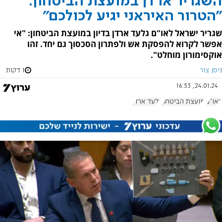
השגריר ארדן במועצת הביטחון:
"הטרור האיראני יגיע לכולכם"
שגריר ישראל לאו"ם גלעד ארדן בדיון במועצת הביטחון: "אי
אפשר לקרוא להפסקת אש ולפתרון הסכסוך גם יחד. זהו
אוקסימורון מוחלט".
ניסן צור
1 דקות
24.01.24, 16:53
האו"ם
מועצת הביטחון
גלעד ארדן