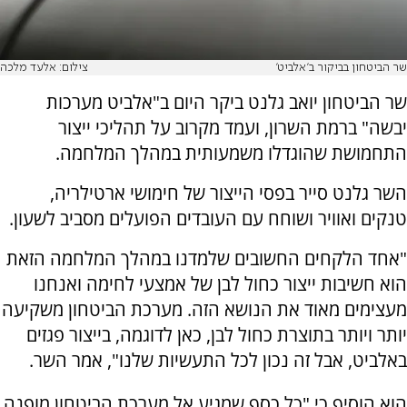
שר הביטחון בביקור ב'אלביט'
צילום: אלעד מלכה
שר הביטחון יואב גלנט ביקר היום ב"אלביט מערכות
יבשה" ברמת השרון, ועמד מקרוב על תהליכי ייצור
התחמושת שהוגדלו משמעותית במהלך המלחמה.
השר גלנט סייר בפסי הייצור של חימושי ארטילריה,
טנקים ואוויר ושוחח עם העובדים הפועלים מסביב לשעון.
"אחד הלקחים החשובים שלמדנו במהלך המלחמה הזאת
הוא חשיבות ייצור כחול לבן של אמצעי לחימה ואנחנו
מעצימים מאוד את הנושא הזה. מערכת הביטחון משקיעה
יותר ויותר בתוצרת כחול לבן, כאן לדוגמה, בייצור פגזים
באלביט, אבל זה נכון לכל התעשיות שלנו", אמר השר.
הוא הוסיף כי "כל כסף שמגיע אל מערכת הביטחון מופנה