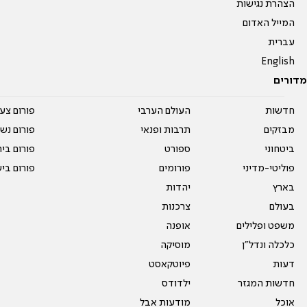
הצהרת נגישות
המייל האדום
עברית
English
מדורים
חדשות
העולם הערבי
פורום צע
מבזקים
תרבות ופנאי
פורום נשו
ביטחוני
ספורט
פורום בי
פוליטי-מדיני
פורומים
פורום בי
בארץ
יהדות
בעולם
צרכנות
משפט ופלילים
אופנה
כלכלה ונדל"ן
מוסיקה
דעות
פיוטקאסט
חדשות המגזר
ילדודס
אוכל
מודעות אבל