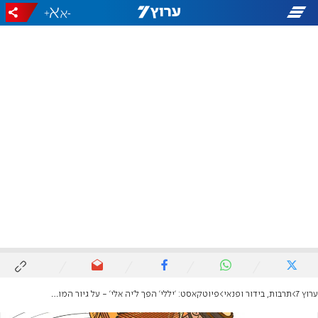
+
-
ערוץ 7
תרבות, בידור ופנאי
פיוטקאסט: 'יללי' הפך ל'יה אלי' - על גיור המוזיקה הערבית לפיוטים