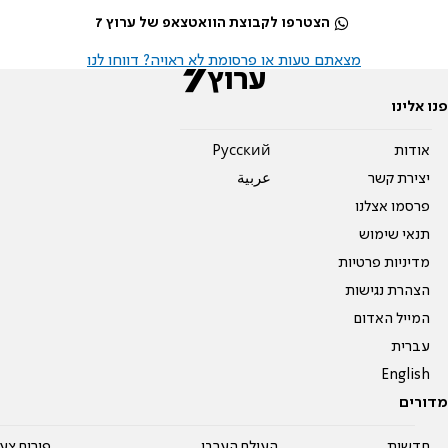
הצטרפו לקבוצת הוואטצאפ של ערוץ 7
מצאתם טעות או פרסומת לא ראויה? דווחו לנו
פנו אלינו
אודות
Pусский
יצירת קשר
عربية
פרסמו אצלנו
תנאי שימוש
מדיניות פרטיות
הצהרת נגישות
המייל האדום
עברית
English
מדורים
חדשות
העולם הערבי
פורום צע