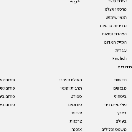
יצירת קשר
عربية
פרסמו אצלנו
תנאי שימוש
מדיניות פרטיות
הצהרת נגישות
המייל האדום
עברית
English
מדורים
חדשות
העולם הערבי
פורום צע
מבזקים
תרבות ופנאי
פורום נשו
ביטחוני
ספורט
פורום בי
פוליטי-מדיני
פורומים
פורום בי
בארץ
יהדות
בעולם
צרכנות
משפט ופלילים
אופנה