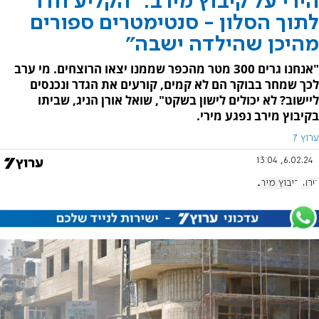
הירי על קיבוץ מירב: "הקליע חדר
לתוך הסלון - סנטימטרים ספורים
מהיכן שהילדה ישבה"
"אנחנו גרים 300 מטר מהכפר שממנו יצאו הרוצחים. מי ערב
לכך שמחר בבוקר הם לא קמים, קורעים את הגדר ונכנסים
ליישוב? לא יכולים לישון בשקט", שואל אורן הניג, שביתו
בקיבוץ מירב נפגע מירי.
ערוץ 7
6.02.24, 13:04
טרור
קיבוץ מירב