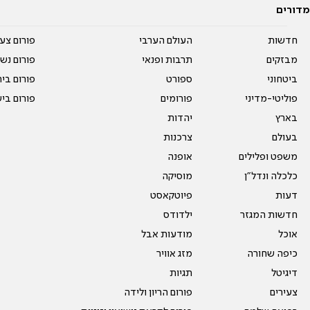
מדורים
חדשות
העולם הערבי
פורום צע
מבזקים
תרבות ופנאי
פורום נשו
ביטחוני
ספורט
פורום בי
פוליטי-מדיני
פורומים
פורום בי
בארץ
יהדות
בעולם
צרכנות
משפט ופלילים
אופנה
כלכלה ונדל"ן
מוסיקה
דעות
פיוטקאסט
חדשות המגזר
ילדודס
אוכל
מודעות אבל
כיפה שחורה
מזג אוויר
דיגיטל
תגיות
צעירים
פורום הריון ולידה