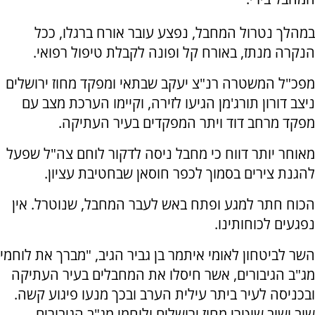
במהלך נטרול המחבל, נפצע עובר אורח ברגלו, ככל
הנקרה מנתז, באורח קל ופונה לקבלת טיפול רפואי.
מפכ"ל המשטרה רנ"צ יעקב שבתאי ומפקד מחוז ירושלים
ניצב דורון תורג'מן הגיעו לזירה, וקיימו הערכת מצב עם
מפקד מרחב דוד ויתר המפקדים בעיר העתיקה.
מאוחר יותר דווח כי מחבל ניסה לדקור לוחם צה"ל שפעל
להגנת צירים בסמוך לכפר חוסאן שבחטיבת עציון.
הכוח חתר למגע ופתח באש לעבר המחבל, שנוטרל. אין
נפגעים לכוחותינו.
השר לביטחון לאומי איתמר בן גביר הגיב, "מברך את לוחמי
מג"ב הגיבורים, אשר חיסלו את המחבלים בעיר העתיקה
ובכניסה לעיר ביתר עילית הערב ובכך מנעו פיגוע קשה.
שוב ושוב שוטרי מחוז ירושלים ולוחמי מג"ב הגיבורים,