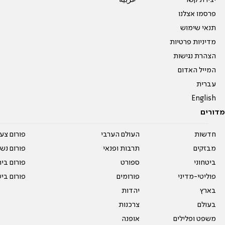
יצירת קשר
عربية
פרסמו אצלנו
תנאי שימוש
מדיניות פרטיות
הצהרת נגישות
המייל האדום
עברית
English
מדורים
חדשות
העולם הערבי
פורום צע
מבזקים
תרבות ופנאי
פורום נשו
ביטחוני
ספורט
פורום בי
פוליטי-מדיני
פורומים
פורום בי
בארץ
יהדות
בעולם
צרכנות
משפט ופלילים
אופנה