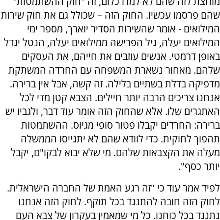
מוחצת לזה שהם לא למדו כלום, זה "חוק ההשתמטות"
שהם פרסמו עכשיו. החוק הזה – שכולל גם את חוק שירות
המילואים - אומר שהשירות הסדיר יוארך, מספר ימי
המילואים יעלה, גיל הפרישה ממילואים יעלה, הנטל יגדל
באופן דרמטי. אנשים עוזבים את חייהם, את העסקים
שלהם. מאחור נשארת המשפחה עם החרדה המשתקת
מדפיקה בדלת בשתיים בלילה. זה קשה, אבל אין ברירה.
אנחנו צריכים הרבה יותר חיילים. הצבא קטן מדי לכל
האתגרים שלו. אלא שהחוק הזה אומר עוד דבר, ולגביו יש
ברירה: החרדים יקבלו פטור סופי מגיוס. ההשתמטות
תהפוך לחוקית. כדי לוודא שהם לא יתגייסו הממשלה
מעלה את הקצבאות שלהם. מי שלא יבוא לבקו"ם, יקבל
יותר כסף".
לפיד אמר עוד כי "זה רגע האמת של החברה הישראלית.
לחוק הזה חובה להתנגד בכל תוקף. לחוק הזה אנחנו
נתנגד בכל כוחנו. כל מי שמאמין בעקרון של צבא העם