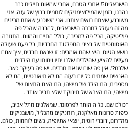
הישראלית?! אחרי הטבח, אחרי שמאות חיילים כבר
נהרגו, בזמן שהמילואימניקים לוחמים בבוץ של עזה. אני
משוכנע שאתם רואים אותנו. אני משוכנע שאתם מבינים
מה זה מעולל לחברה הישראלית, להבנה שהכל פה
פוליטיקה, הכל פה למכירה, כולל החיים והמוות. התגובה
האוטומטית של נציגי המפלגות החרדיות, כל פעם שעולה
נושא הגיוס, היא שהם אומרים: 'זו שנאת חרדים, איך אתם
מעיזים להציע שהילדים שלנו יחיו וימותו עם הילדים
שלכם?'. אין פה שום שנאת חרדים. יש פה בעיקר כאב.
האנשים שמתים כל יום בעזה הם לא תיאורטיים, הם לא
מספרים, הם הילד של מישהו, הם האח התאום של
מישהי, הם האבא של תינוקת שלא תכיר אותו".
"כולם שם. כל ה'הותר לפרסום'. שמאלנים מתל אביב,
כיפות סרוגות מאלקנה, רוחניקים מהגליל, מושבניקים
מהדרום, דוברי רוסית, יוצאי אתיופיה, נשים לוחמות, כולם.