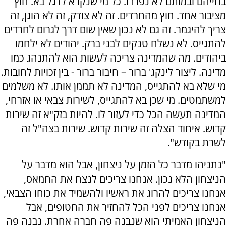
בחייהם ובמותם לא נפרדו. כל מי שנקרא לדגל בא. חוץ
מציבור אחד. חוץ מהחרדים. זה לא צודק, זה לא הוגן, זה
צריך להיגמר. זה גם לא נכון שאין שום דרך לגרום לחרדים
להתגייס. לא נשלח טנקים לבני ברק. יהודים לא ילחמו
ביהודים. מה שהמדינה צריכה לעשות הוא להתנהג כמו
מדינה. ליצור לינקג' ברור – חיבור ברור - בין זכויות לחובות.
מי שלא בא להתגייס, המדינה לא תממן אותו. לא משלמים
למשתמטים. מי שכן בא להתגייס, לשירות צבאי או אזרחי,
המדינה תעשה הכל כדי לעזור לו. להיות בזק"א זה שירות
קדוש. איחוד הצלה זה שירות קדוש. שירות בצה"ל זה
לשרת בקודש".
"נתניהו מדבר כל הזמן על ניצחון, אבל הוא מדבר על
הניצחון הלא נכון. אנחנו צריכים לנצח את החמאס,
אנחנו צריכים להרוג את ראשיו ולהשמיד את כוחו הצבאי,
אנחנו צריכים לפני הכל להחזיר את החטופים, אבל
הניצחון האמיתי הוא שנבנה פה חברה אחרת. נבנה פה