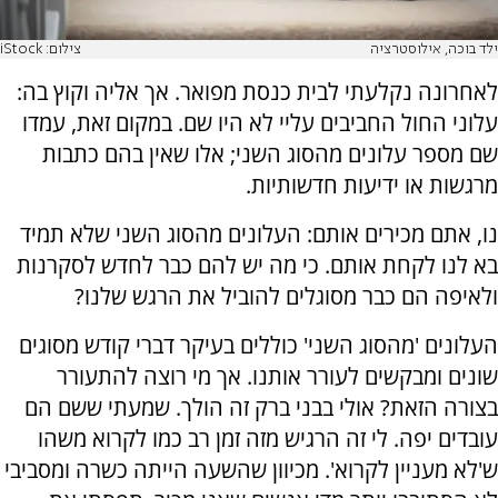
ילד בוכה, אילוסטרציה
צילום: iStock
לאחרונה נקלעתי לבית כנסת מפואר. אך אליה וקוץ בה:
עלוני החול החביבים עליי לא היו שם. במקום זאת, עמדו
שם מספר עלונים מהסוג השני; אלו שאין בהם כתבות
מרגשות או ידיעות חדשותיות.
נו, אתם מכירים אותם: העלונים מהסוג השני שלא תמיד
בא לנו לקחת אותם. כי מה יש להם כבר לחדש לסקרנות
ולאיפה הם כבר מסוגלים להוביל את הרגש שלנו?
העלונים 'מהסוג השני' כוללים בעיקר דברי קודש מסוגים
שונים ומבקשים לעורר אותנו. אך מי רוצה להתעורר
בצורה הזאת? אולי בבני ברק זה הולך. שמעתי ששם הם
עובדים יפה. לי זה הרגיש מזה זמן רב כמו לקרוא משהו
ש'לא מעניין לקרוא'. מכיוון שהשעה הייתה כשרה ומסביבי