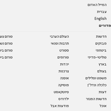
המייל האדום
עברית
English
מדורים
חדשות
העולם הערבי
פורום צע
מבזקים
תרבות ופנאי
פורום נשו
ביטחוני
ספורט
פורום בי
פוליטי-מדיני
פורומים
פורום בי
בארץ
יהדות
בעולם
צרכנות
משפט ופלילים
אופנה
כלכלה ונדל"ן
מוסיקה
דעות
פיוטקאסט
חדשות המגזר
ילדודס
אוכל
מודעות אבל