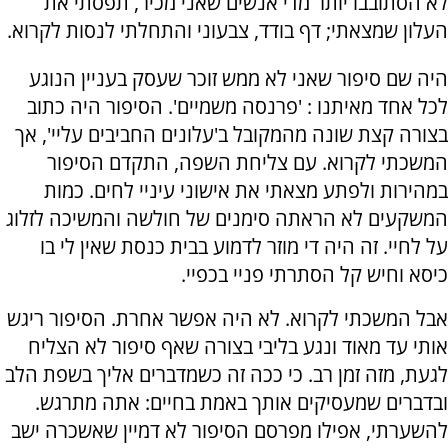
לא הסתובבו יותר מדי אנשים שאני מכיר, תפסתי את
העלון שמצאתי; דף בודד, צבעוני והתחלתי לנסות לקרוא.
היה שם סיפור שאני לא ממש זוכר שעסק בעניין הנוגע
לכל אחד מאיתנו : 'פרנסה משמיים'. הסיפור היה כתוב
בצורה קצת שונה מהמקובל ב'עלונים החביבים עליי', אך
המשכתי לקרוא. עם צליחת השפה, התקדם הסיפור
במהירות ולפתע מצאתי את אישוני עיניי לחים. כמות
המשקעים לא הראתה סימנים של חולשה והמשיכה לזלוג
על לחיי. זה היה די מוזר לדמוע בבית כנסת שאין לי בו
כיסא וחיש קל הסתרתי פניי בכפיי.
אבל המשכתי לקרוא. לא היה אפשר אחרת. הסיפור ריגש
אותי עד מאוד ונגע בליבי בצורה שאף סיפור לא הצליח
לגעת, מזה זמן רב. כי ככה זה כשמדברים אליך בשפת הלב
ובדברים שמעסיקים אותך באמת בחיים: אתה מתרגש.
להשערתי, אפילו מפרסם הסיפור לא דמיין שאשכרה ישב