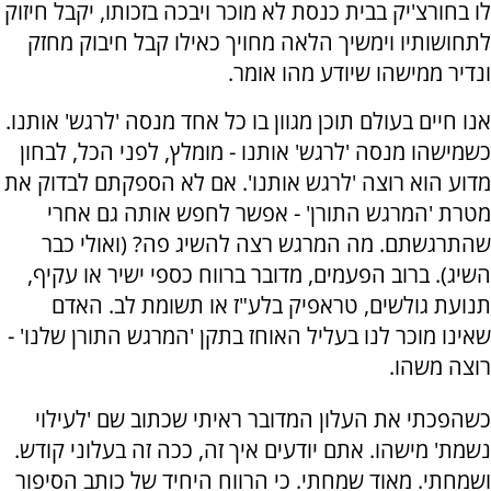
לו בחורצ'יק בבית כנסת לא מוכר ויבכה בזכותו, יקבל חיזוק
לתחושותיו וימשיך הלאה מחויך כאילו קבל חיבוק מחזק
ונדיר ממישהו שיודע מהו אומר.
אנו חיים בעולם תוכן מגוון בו כל אחד מנסה 'לרגש' אותנו.
כשמישהו מנסה 'לרגש' אותנו - מומלץ, לפני הכל, לבחון
מדוע הוא רוצה 'לרגש אותנו'. אם לא הספקתם לבדוק את
מטרת 'המרגש התורן' - אפשר לחפש אותה גם אחרי
שהתרגשתם. מה המרגש רצה להשיג פה? (ואולי כבר
השיג). ברוב הפעמים, מדובר ברווח כספי ישיר או עקיף,
תנועת גולשים, טראפיק בלע"ז או תשומת לב. האדם
שאינו מוכר לנו בעליל האוחז בתקן 'המרגש התורן שלנו' -
רוצה משהו.
כשהפכתי את העלון המדובר ראיתי שכתוב שם 'לעילוי
נשמת' מישהו. אתם יודעים איך זה, ככה זה בעלוני קודש.
ושמחתי. מאוד שמחתי. כי הרווח היחיד של כותב הסיפור