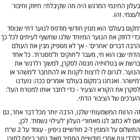
בעלון החינמי המרגש היה מה שקיבלתי: חיזוק וחיבור
לעצמי. זהו.
'מקום בעולם' הוא מגזין חודשי מודפס לנוער דתי שנוסד
כדי לחזק את הנוער המיוחד שלנו שחשוף לעיתים לכל כך
הרבה דברים 'אחרים' - אך לא מספיק מבין את העולם
הדתי שבו הוא חי, מעבר ל'חוקים' ול'מסגרת'. כל אחד
ברשת או בטלוויזיה מנסה לסקרן, למשוך ו'לרגש' את
הנוער. לגרום לו לרצות לקנות או להתחבר ל'משהו' או
'מישהו'. ואנחנו ב'מקום בעולם' אומרים ככה: נועדנו
לסקרן את הקורא הצעיר - כדי לחבר אותו למטרת העל:
הערכים של הציבור הדתי.
זה הרווח המשמעותי שלנו, הרבה יותר מכל דבר אחר, גם
אם לא כתוב לנו מאחורי העלון 'לעילוי נשמת'. לכן,
התשלום על המגזין ל-2 חודשיים ניסיון - עומד על 2 ש"ח
בלבד! וגם אחרי חודשיים המחיר מאוד נמוך ביחס לתוכן