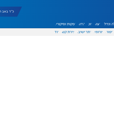
כ"ד באב תשפ"ו |
 ונדל"ן
דעות
אוכל
יהדות
הפקות וסיקורים
ספורט
פורומים
אתר ישיבה
יצירת קשר
עוד