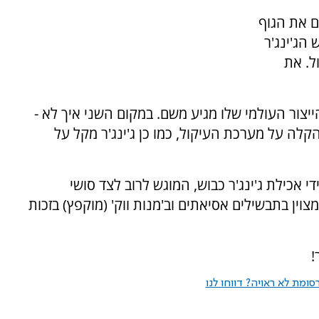
ם את הגוף
 הג'ינג'ר
ל. את
יא מקור הג'ינג'ר הגדול בעולם, כ-30% מהייצור העולמי שלו מגיע משם. במקום השני איך לא -
הקלה על מערכת העיקול, כמו כן ג'ינג'ר מקל על
י אכילת ג'ינג'ר כבוש, המוגש לרוב לצד סושי
צוין בתבשילים אסיאתים וב'מנות ווק' (מוקפץ) בזכות
!
ומת לא ראויה? דווחו לנו