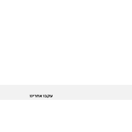
עקבו אחרינו
ות
טוויטר
ם הריון ולידה
פייסבוק
ום לקראת נישואין וזוגיות
אינסטגרם