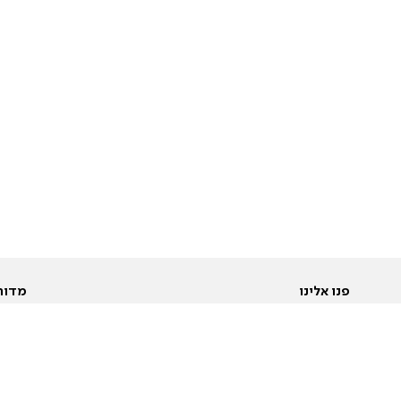
פנו אלינו
מדור
אודות
Pусский
חד
יצירת קשר
عربية
מב
פרסמו אצלנו
בי