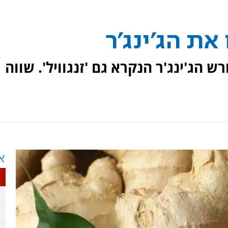
את הג'ינג'ר
ש הג'ינג'ר הנקרא גם 'זנגוויל'. שווה
א