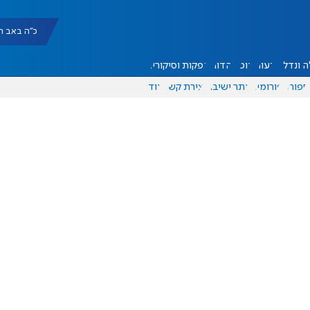
כ"ה באב תשפ"ו |
 ונדל"ן
דעות
אוכל
יהדות
הפקות וסיקורים
ספורט
פורומים
אתר ישיבה
יצירת קשר
עוד