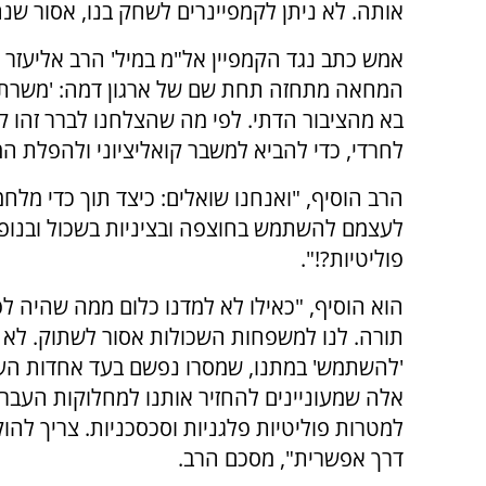
אותה. ‏לא ניתן לקמפיינרים לשחק בנו, אסור שנחז
אמש כתב נגד הקמפיין אל"מ במיל' הרב אליעזר ש
המחאה מתחזה תחת שם של ארגון דמה: 'משרתי מי
בא מהציבור הדתי. לפי מה שהצלחנו לברר זהו קמפי
לחרדי, כדי להביא למשבר קואליציוני ולהפלת ה
הרב הוסיף, "ואנחנו שואלים: כיצד תוך כדי מלח
לעצמם להשתמש בחוצפה ובציניות בשכול ובנופל
פוליטיות?!".
הוא הוסיף, "כאילו לא למדנו כלום ממה שהיה ל
תורה. לנו למשפחות השכולות אסור לשתוק. לא נ
'להשתמש' במתנו, שמסרו נפשם בעד אחדות העם,
אלה שמעוניינים להחזיר אותנו למחלוקות העבר,
למטרות פוליטיות פלגניות וסכסכניות. צריך להוק
דרך אפשרית", מסכם הרב.