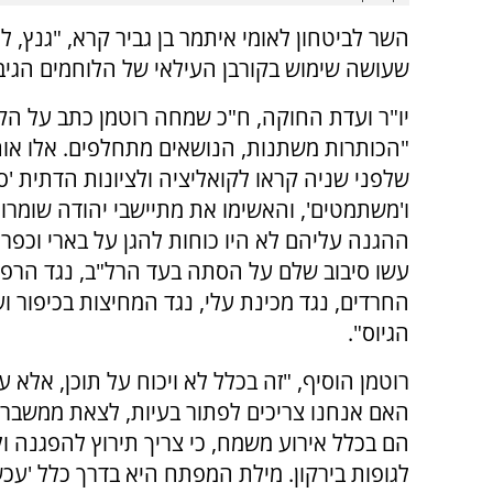
השר לביטחון לאומי איתמר בן גביר קרא, "גנץ, ל
שעושה שימוש בקורבן העילאי של הלוחמים הגיבו
יו"ר ועדת החוקה, ח"כ שמחה רוטמן כתב על הקמ
"הכותרות משתנות, הנושאים מתחלפים. אלו או
שלפני שניה קראו לקואליציה ולציונות הדתית 'ס
ו'משתמטים', והאשימו את מתיישבי יהודה שומרון
ההגנה עליהם לא היו כוחות להגן על בארי וכפר 
עשו סיבוב שלם על הסתה בעד הרל"ב, נגד הרפו
החרדים, נגד מכינת עלי, נגד המחיצות בכיפור וע
הגיוס".
רוטמן הוסיף, "‏זה בכלל לא ויכוח על תוכן, אלא ע
האם אנחנו צריכים לפתור בעיות, לצאת ממשבר
הם בכלל אירוע משמח, כי צריך תירוץ להפגנה ו
לגופות בירקון. מילת המפתח היא בדרך כלל 'עכש