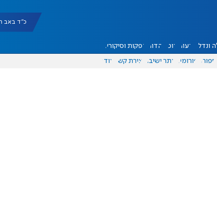
כ"ד באב תשפ"ו |
 ונדל"ן
דעות
אוכל
יהדות
הפקות וסיקורים
ספורט
פורומים
אתר ישיבה
יצירת קשר
עוד