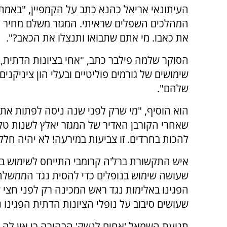
העיתונאי אריאל כהנא כתב על הקמפיין, "באמת
המהלכים השפלים שראיתי. המגזר משלם מחיר אי
את כאבו. מי אתם שתבואו ותנצלו את הכאב?".
הסוקר שלמה פילבר כתב, "אחי בציונות הדתית, ת
שימושים של גורמים פוליטיים ובעלי הון ציניקנ
שלהם".
הוא הוסיף, "מי שרק לפני שנה ניסה לפתות את 
שאחרי הקורבן האדיר של המגזר יאלץ לשנות טק
להכות בחרדים. זו צביעות במירעה! לא יהיה חלק
איש התקשורת ברל'ה קרומבי התייחס לשימוש במכ
שעושה שימוש בנופלים כדי להסית נגד הממשלה?!
הפגינו באלימות נגד ראש המכינה רק לפני חצי 
שעושים סיבוב על נופלי הציונות הדתית הפגינו נ
תנועת השמאל 'אחים לנשק' הבהירה כי אין לה ק