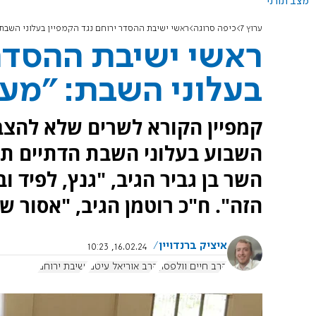
מצב תורני
ערוץ 7
כיפה סרוגה
ראשי ישיבת ההסדר ירוחם נגד הקמפיין בעלוני השבת:
ראשי ישיבת ההסדר 
בעלוני השבת: "מעש
קמפיין הקורא לשרים שלא להצב
השבוע בעלוני השבת הדתיים תו
השר בן גביר הגיב, "גנץ, לפיד ו
הזה". ח"כ רוטמן הגיב, "אסור שנ
איציק ברנדויין
16.02.24, 10:23
הרב חיים וולפסון
הרב אוריאל עיטם
ישיבת ירוחם