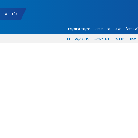
כ"ד באב תשפ"ו |
 ונדל"ן
דעות
אוכל
יהדות
הפקות וסיקורים
ספורט
פורומים
אתר ישיבה
יצירת קשר
עוד