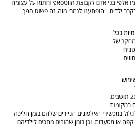
ו אלפי בני אדם לקבוצת הווטסאפ וחתמו על עצומה
רב ילדים. "הופתענו לגמרי מזה. זה פשוט הפך
 30 קבוצות מקומיות בכל
מחקר של
ריטניה
ון כשהם בני 11, כאשר 44 אחוזים
ימוש
סן-אה-מארן מדרום לפריז, עם אוכלוסייה של 2000 תושבים,
 במקומות
לגלול במכשירי האלפונים הניידים שלהם בזמן הליכה
קפה או מסעדות, וכן בזמן שהורים מחכים לילדיהם