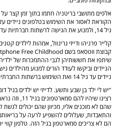
ובמקומות פומביים.
אלפים מתושבי בריטניה חתמו בתוך זמן קצר על 
הקוראת לאסור את השימוש בטלפונים ניידים על 
גיל 14, ולמנוע את הגישה לרשתות חברתיות עד גיל 16.
קלייר פרניהו ודייזי גרינוול, אמהות לילדים קטני
קבוצת ווטסאפ בשם
tphone Free Childhood
שיתפו את חששותיהן לגבי ההתמכרות של ילדיהן
הניידים וביקשו לעודד הורים למנוע מהילדים גי
ניידים עד גיל 14 ואת השימוש ברשתות החברתיות לפחות עד גיל 16.
"יש לי ילד בן שבע ותשע. לדייזי יש ילדים בגיל 
רצינו שיהיו לה
שהם לא מוכנים אליו, מכיוון שהם יכולים לגשת 
והתאבדות, שעלולים להשפיע לרעה על בריאותם 
הם לא צריכים סמארטפון בגיל הזה. טלפון קווי י