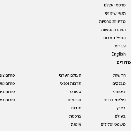
פרסמו אצלנו
תנאי שימוש
מדיניות פרטיות
הצהרת נגישות
המייל האדום
עברית
English
מדורים
חדשות
העולם הערבי
פורום צע
מבזקים
תרבות ופנאי
פורום נשו
ביטחוני
ספורט
פורום בי
פוליטי-מדיני
פורומים
פורום בי
בארץ
יהדות
בעולם
צרכנות
משפט ופלילים
אופנה