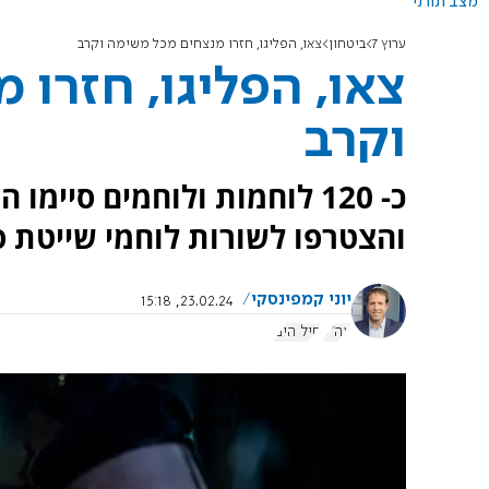
מצב תורני
ערוץ 7
ביטחון
צאו, הפליגו, חזרו מנצחים מכל משימה וקרב
צאו, הפליגו, חזרו
וקרב
כ- 120 לוחמות ולוחמים סיי
והצטרפו לשורות לוחמי שייטת ס
יוני קמפינסקי
23.02.24, 15:18
צה"ל
חיל הים