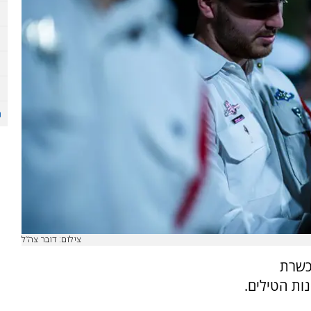
צילום: דובר צה"ל
הכשרת
ות הטילים.