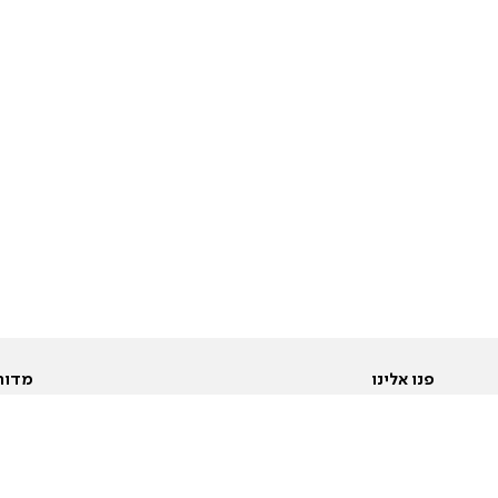
פנו אלינו
מדור
אודות
Pусский
חד
יצירת קשר
عربية
מב
פרסמו אצלנו
בי