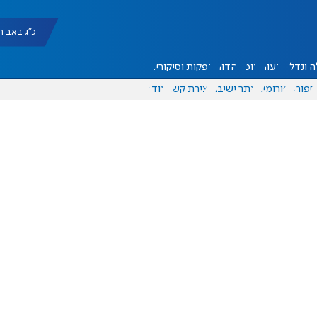
כ"ג באב תשפ"ו |
 ונדל"ן
דעות
אוכל
יהדות
הפקות וסיקורים
ספורט
פורומים
אתר ישיבה
יצירת קשר
עוד