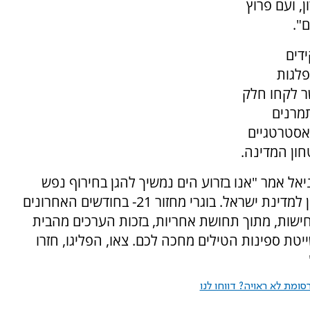
 ועם פרוץ
דים
פלגות
ר לקחו חלק
תמרנים
אסטרטגיים
חון המדינה.
אל אמר "אנו בזרוע הים נמשיך להגן בחירוף נפש
ולפעול בעוז רוח, עד שנחזיר את השקט והביטחון למדינת ישראל. בוגרי מחזור 21- בחודשים האחרונים
ישות, מתוך תחושת אחריות, בזכות הערכים מהבית
טת ספינות הטילים מחכה לכם. צאו, הפליגו, חזרו
ומת לא ראויה? דווחו לנו