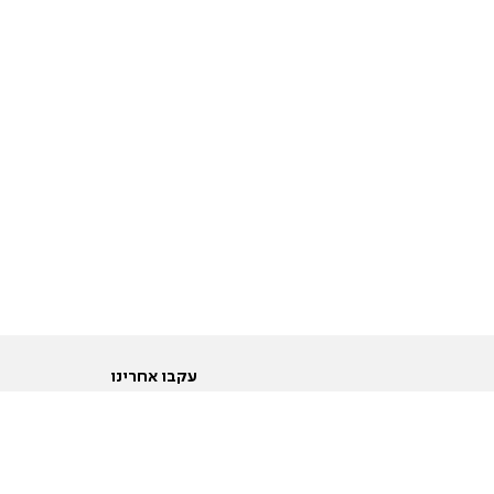
עקבו אחרינו
ות
טוויטר
ם הריון ולידה
פייסבוק
ום לקראת נישואין וזוגיות
אינסטגרם