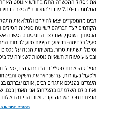
את מסלול ההכשרה החלו בחודש אוגוסט האחרון,
המלחמה ב-7.10 עברו למתכונת "הכשרה בחירום".
רבים מהמפקדים יצאו להילחם ולמלא את התפקי
הקודמים לצד חבריהם לשייטת ספינות הטילים ו
הבטחון השוטף, זאת לצד החניכים בהכשרה אש
פעיל בלחימה- בביצוע תקיפות סיוע לכוחות המ
וסיכול תשתיות טרור, במשימות הגנה על נכסים 
ובביצוע פעולות חשאיות נוספות לשמירה על ביט
מפל"ג הכשרות סטי"ל בבה"ד זרוע הים, סא"ל דני
העמדנו בפניכם אתגרים רבים, אותם עברתם בנח
ואת כולם השלמתם בהצלחה! אני מאמין בכם, שיי
מנצחים מכל משימה וקרב. ושובו הביתה בשלום"
מצאתם טעות או פרס