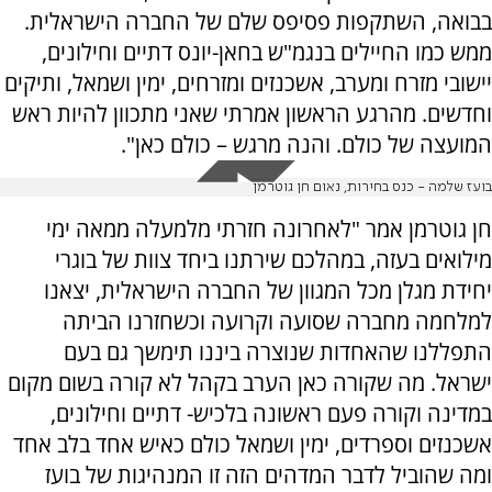
בבואה, השתקפות פסיפס שלם של החברה הישראלית.
ממש כמו החיילים בנגמ"ש בחאן-יונס דתיים וחילונים,
יישובי מזרח ומערב, אשכנזים ומזרחים, ימין ושמאל, ותיקים
וחדשים. מהרגע הראשון אמרתי שאני מתכוון להיות ראש
המועצה של כולם. והנה מרגש – כולם כאן".
בועז שלמה - כנס בחירות, נאום חן גוטרמן
חן גוטרמן אמר "לאחרונה חזרתי מלמעלה ממאה ימי
מילואים בעזה, במהלכם שירתנו ביחד צוות של בוגרי
יחידת מגלן מכל המגוון של החברה הישראלית, יצאנו
למלחמה מחברה שסועה וקרועה וכשחזרנו הביתה
התפללנו שהאחדות שנוצרה ביננו תימשך גם בעם
ישראל. מה שקורה כאן הערב בקהל לא קורה בשום מקום
במדינה וקורה פעם ראשונה בלכיש- דתיים וחילונים,
אשכנזים וספרדים, ימין ושמאל כולם כאיש אחד בלב אחד
ומה שהוביל לדבר המדהים הזה זו המנהיגות של בועז