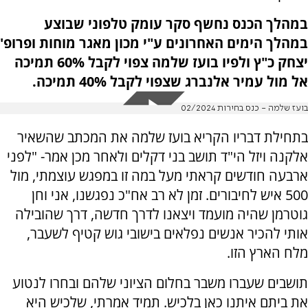
במהלך הכנס נחשף סקר עומק טלפוני שבוצע
במהלך הימים האחרונים ע"י מכון מאגר מוחות ופרופ'
יצחק כ"ץ ולפיו בועז שלמה צפוי לקבל 60% תמיכה
אל מול עמיר אלנברג שצפוי לקבל 40% תמיכה.
בועז שלמה - כנס בחירות 02/2024
בתחילת דבריו הקריא בועז שלמה את המכתב שהשאיר
אלקנה ויזל הי"ד תושב בני דקלים ולאחר מכן אמר- "לפני
ארבעה חודשים קראתי מעל במה זו במפגש עוצמתי, מול
500 איש לחיבורים. זמן לא רב אח"כ נפגשנו, אני וחן
גוטרמן שהיה מועמד ויצאנו לדרך חדשה, דרך שהובילה
אותי להכיר אנשים נפלאים בישובי גוש קטיף לשעבר,
מלח הארץ הזו.
תושבים שעברו משבר בחלום הציוני שלהם ובחרו לנטוע
את ביתם איתנו כאן בלכיש. תמיד אמרתי, שלכיש היא