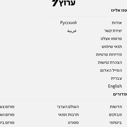
פנו אלינו
אודות
Pусский
יצירת קשר
عربية
פרסמו אצלנו
תנאי שימוש
מדיניות פרטיות
הצהרת נגישות
המייל האדום
עברית
English
מדורים
חדשות
העולם הערבי
פורום צע
מבזקים
תרבות ופנאי
פורום נשו
ביטחוני
ספורט
פורום בי