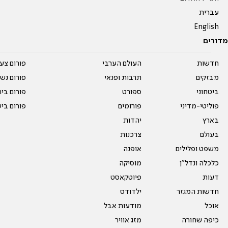
עברית
English
מדורים
חדשות
העולם הערבי
פורום צע
מבזקים
תרבות ופנאי
פורום נשו
ביטחוני
ספורט
פורום בי
פוליטי-מדיני
פורומים
פורום בי
בארץ
יהדות
בעולם
צרכנות
משפט ופלילים
אופנה
כלכלה ונדל"ן
מוסיקה
דעות
פיוטקאסט
חדשות המגזר
ילדודס
אוכל
מודעות אבל
כיפה שחורה
מזג אוויר