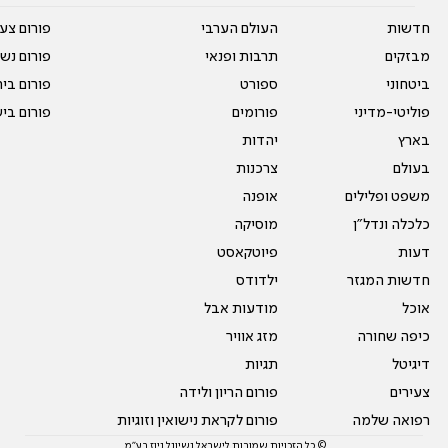
חדשות
העולם הערבי
פורום צע
מבזקים
תרבות ופנאי
פורום נשו
ביטחוני
ספורט
פורום בי
פוליטי-מדיני
פורומים
פורום בי
בארץ
יהדות
בעולם
צרכנות
משפט ופלילים
אופנה
כלכלה ונדל"ן
מוסיקה
דעות
פיוטקאסט
חדשות המגזר
ילדודס
אוכל
מודעות אבל
כיפה שחורה
מזג אוויר
דיגיטל
תגיות
צעירים
פורום הריון ולידה
רפואה שלמה
פורום לקראת נישואין וזוגיות
© כל הזכויות שמורות לישראל נשיונל ניוז בע"מ.