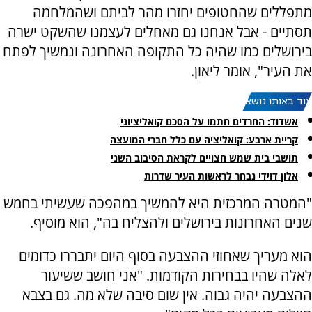
מתפללים שהחטופים יחזרו מהר לביתם ושהמלחמה
תסתיים - אבל אנחנו גם מאחלים לעצמנו שהשקט ישרה
בירושלים כמו שהיה כל התקופה האחרונה ונמשיך לפתח
את העיר", אומר ליאון.
עוד באותו נושא:
אשדוד: החרדים חתמו על הסכם קואליציוני
קריית ארבע: קואליציה עם כלל חברי המועצה
תושבי בית שמש חצויים לקראת הסיבוב השני
אלון דוידי נבחר לראשות העיר שדרות
"המטרה המרכזית היא להמשיך במהפכה שעשיתי בחמש
שנים האחרונות בירושלים ולהצליח בה", הוא מוסיף.
הוא מעריך שאחוזי ההצבעה בסוף היום יתבררו כדומים
לאלה שהיו בבחירות הקודמות. "אני חושב ששיעור
ההצבעה יהיה גבוה. אין שום סיבה שלא מה. גם בצבא