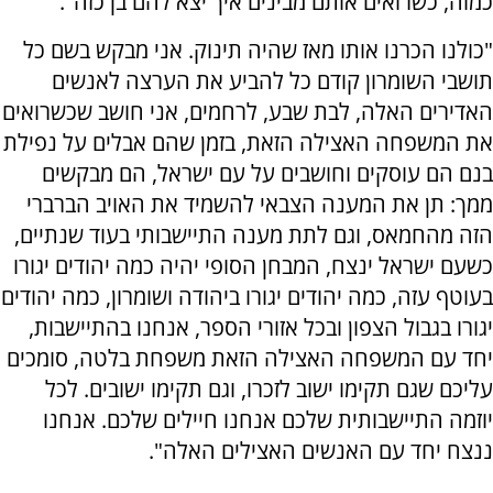
כמוה, כשרואים אותם מבינים איך יצא להם בן כזה".
"כולנו הכרנו אותו מאז שהיה תינוק. אני מבקש בשם כל
תושבי השומרון קודם כל להביע את הערצה לאנשים
האדירים האלה, לבת שבע, לרחמים, אני חושב שכשרואים
את המשפחה האצילה הזאת, בזמן שהם אבלים על נפילת
בנם הם עוסקים וחושבים על עם ישראל, הם מבקשים
ממך: תן את המענה הצבאי להשמיד את האויב הברברי
הזה מהחמאס, וגם לתת מענה התיישבותי בעוד שנתיים,
כשעם ישראל ינצח, המבחן הסופי יהיה כמה יהודים יגורו
בעוטף עזה, כמה יהודים יגורו ביהודה ושומרון, כמה יהודים
יגורו בגבול הצפון ובכל אזורי הספר, אנחנו בהתיישבות,
יחד עם המשפחה האצילה הזאת משפחת בלטה, סומכים
עליכם שגם תקימו ישוב לזכרו, וגם תקימו ישובים. לכל
יוזמה התיישבותית שלכם אנחנו חיילים שלכם. אנחנו
ננצח יחד עם האנשים האצילים האלה".