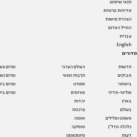
תנאי שימוש
מדיניות פרטיות
הצהרת נגישות
המייל האדום
עברית
English
מדורים
חדשות
העולם הערבי
פורום צע
מבזקים
תרבות ופנאי
פורום נשו
ביטחוני
ספורט
פורום בי
פוליטי-מדיני
פורומים
פורום בי
בארץ
יהדות
בעולם
צרכנות
משפט ופלילים
אופנה
כלכלה ונדל"ן
מוסיקה
דעות
פיוטקאסט