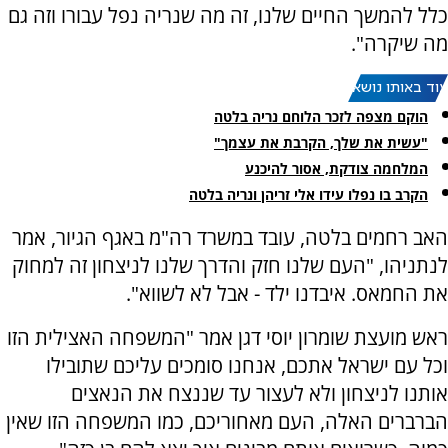
כלל להמשך החיים שלנו, זה מה שנריה נפל עבורו וזה גם
מה שיקרה".
עוד באותו נושא:
הוקם מצפה לזכר הלוחם נריה בלטה
"עשית את שלך, הקרבת את עצמך"
המלחמה צודקת, אסור להיכנע
הקרב בו נפלו עידו אלי זריהן ונריה בלטה
האב רחמים בלטה, עובד במשרד רה"מ באגף הגיור, אמר
לנתניהו, "העם שלנו חזק והדרך שלנו לניצחון זה למחוק
את החמאס. איבדנו ילד - אבל לא לשווא".
ראש מועצת שומרון יוסי דגן אמר "המשפחה האצילית הזו
וכל עם ישראל אתכם, אנחנו סומכים עליכם שתובילו
אותנו לניצחון ולא לעצור עד שננצח את הנאצים
הברברים האלה, העם מאחוריכם, כמו המשפחה הזו שאין