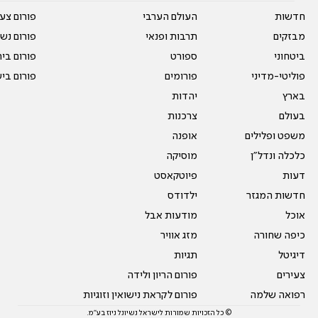
חדשות
העולם הערבי
פורום צע
מבזקים
תרבות ופנאי
פורום נשו
ביטחוני
ספורט
פורום בי
פוליטי-מדיני
פורומים
פורום בי
בארץ
יהדות
בעולם
צרכנות
משפט ופלילים
אופנה
כלכלה ונדל"ן
מוסיקה
דעות
פיוטקאסט
חדשות המגזר
ילדודס
אוכל
מודעות אבל
כיפה שחורה
מזג אוויר
דיגיטל
תגיות
צעירים
פורום הריון ולידה
רפואה שלמה
פורום לקראת נישואין וזוגיות
© כל הזכויות שמורות לישראל נשיונל ניוז בע"מ.