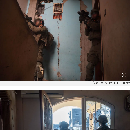
צילום: דובר צה&quot;ל