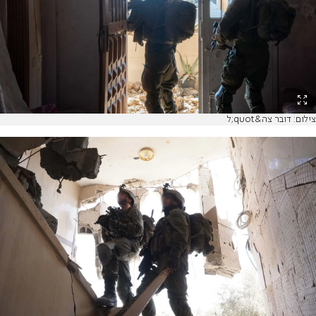
צילום: דובר צה&quot;ל