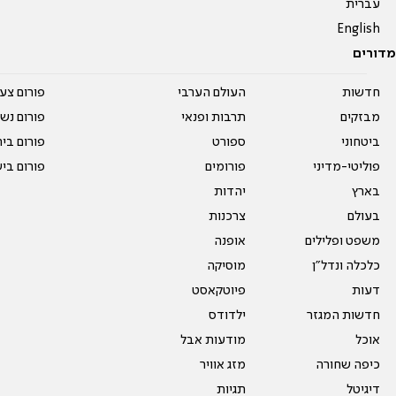
עברית
English
מדורים
חדשות
העולם הערבי
פורום צע
מבזקים
תרבות ופנאי
פורום נשו
ביטחוני
ספורט
פורום בי
פוליטי-מדיני
פורומים
פורום בי
בארץ
יהדות
בעולם
צרכנות
משפט ופלילים
אופנה
כלכלה ונדל"ן
מוסיקה
דעות
פיוטקאסט
חדשות המגזר
ילדודס
אוכל
מודעות אבל
כיפה שחורה
מזג אוויר
דיגיטל
תגיות