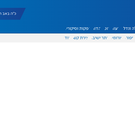
כ"ה באב תשפ"ו |
 ונדל"ן
דעות
אוכל
יהדות
הפקות וסיקורים
ספורט
פורומים
אתר ישיבה
יצירת קשר
עוד