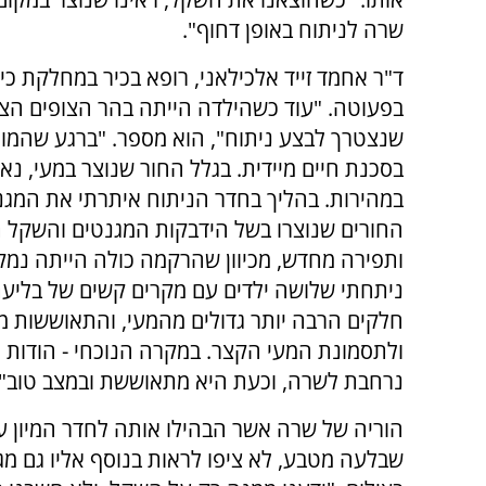
שרה לניתוח באופן דחוף".
ד"ר אחמד זייד אלכילאני, רופא בכיר במחלקת כיר
בפעוטה. "עוד כשהילדה הייתה בהר הצופים הצו
שנצטרך לבצע ניתוח", הוא מספר. "ברגע שהמו
בסכנת חיים מיידית. בגלל החור שנוצר במעי, נא
במהירות. בהליך בחדר הניתוח איתרתי את המגנ
החורים שנוצרו בשל הידבקות המגנטים והשקל 
ותפירה מחדש, מכיוון שהרקמה כולה הייתה נמקי
ניתחתי שלושה ילדים עם מקרים קשים של בליעת
חלקים הרבה יותר גדולים מהמעי, והתאוששות מת
ולתסמונת המעי הקצר. במקרה הנוכחי - הודות ל
נרחבת לשרה, וכעת היא מתאוששת ובמצב טוב".
הוריה של שרה אשר הבהילו אותה לחדר המיון 
שבלעה מטבע, לא ציפו לראות בנוסף אליו גם מג