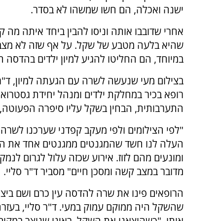
ישנה ואכלה, הם חשו שמשהו לא בסדר.
אחרי שדובבו אותה וניסו להבין ביחד איתה מה קר
שהיא בלעה מטבע של שקל. על אף שזה לא מצב 
במיוחד, הם החליטו להגיע למיון ילדים בהדסה ה
בצילום מעי שנעשה לשרה עם הגעתה למיון, ד"ר 
רופא בכיר במחלקת ילדים ומנהל יחידת גסטרואנ
התערבותית, הבחין בשקל עליו סיפרה הפעוטה, א
"לפי הצילומים ולפי מעקב קפדני שערכנו לשרה,
העלה לנו חשד שהמגנטים ממגנטים אחד את השנ
ומונעים מהם לזוז. אירוע שכזה עלול לגרום לנמק,
מדובר במצב קשה ומסכן חיים" מסביר ד"ר סליי.
הרופאים פינו את שרה להדסה עין כרם ושם ביצע
שהשקל היה ממוקם עמוק במעי. ד"ר סליי, בעזרתו
אותו. "כשהוצאנו את השקל, ראינו שנוצר במקו