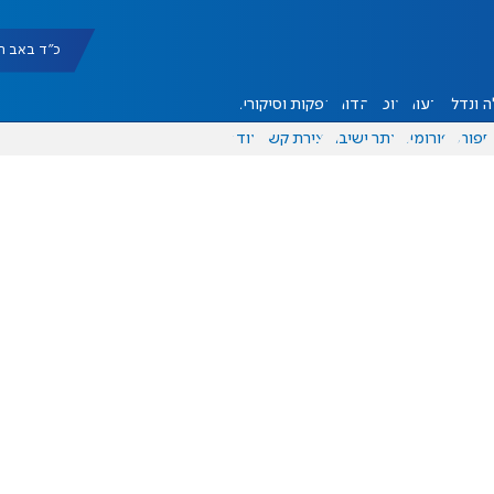
כ"ד באב תשפ"ו |
 ונדל"ן
דעות
אוכל
יהדות
הפקות וסיקורים
ספורט
פורומים
אתר ישיבה
יצירת קשר
עוד