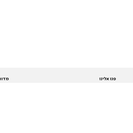
פנו אלינו
מדור
אודות
Pусский
חד
יצירת קשר
عربية
מב
פרסמו אצלנו
בי
תנאי שימוש
פו
מדיניות פרטיות
בא